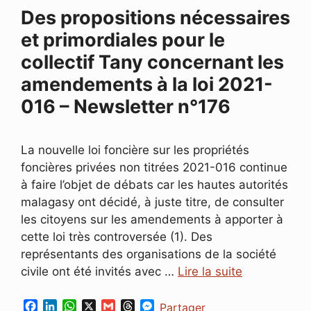
r
Des propositions nécessaires
et primordiales pour le
collectif Tany concernant les
amendements à la loi 2021-
016 – Newsletter n°176
La nouvelle loi foncière sur les propriétés
foncières privées non titrées 2021-016 continue
à faire l’objet de débats car les hautes autorités
malagasy ont décidé, à juste titre, de consulter
les citoyens sur les amendements à apporter à
cette loi très controversée (1). Des
représentants des organisations de la société
civile ont été invités avec …
Lire la suite
F
L
W
X
G
T
M
Partager