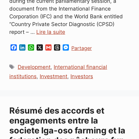
during the current parliamentary session, a
document from the International Finance
Corporation (IFC) and the World Bank entitled
“Country Private Sector Diagnostic (CPSD)
report – …
Lire la suite
F
L
W
X
G
T
M
Partager
a
i
h
m
h
e
c
n
a
a
r
s
Étiquettes
e
k
t
i
e
s
Development
,
International financial
b
e
s
l
a
e
institutions
,
Investment
,
Investors
o
d
A
d
n
o
I
p
s
g
k
n
p
e
r
Résumé des accords et
engagements entre la
societe lga-oso farming et la