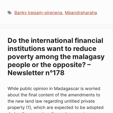
a
i
h
m
h
e
c
n
a
a
r
s
Étiquettes
e
k
t
i
e
s
Banky Iraisam-pirenena
,
Mpandraharaha
b
e
s
l
a
e
o
d
A
d
n
o
I
p
s
g
k
n
p
e
r
Do the international financial
institutions want to reduce
poverty among the malagasy
people or the opposite? –
Newsletter n°178
While public opinion in Madagascar is worried
about the final content of the amendments to
the new land law regarding untitled private
property (1), which are expected to be adopted