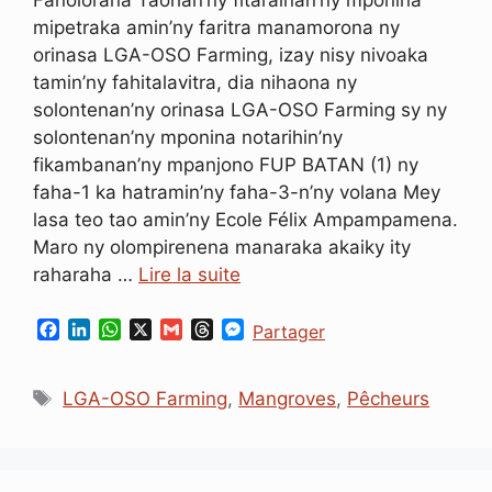
Fanolorana Taorian’ny fitarainan’ny mponina
mipetraka amin’ny faritra manamorona ny
orinasa LGA-OSO Farming, izay nisy nivoaka
tamin’ny fahitalavitra, dia nihaona ny
solontenan’ny orinasa LGA-OSO Farming sy ny
solontenan’ny mponina notarihin’ny
fikambanan’ny mpanjono FUP BATAN (1) ny
faha-1 ka hatramin’ny faha-3-n’ny volana Mey
lasa teo tao amin’ny Ecole Félix Ampampamena.
Maro ny olompirenena manaraka akaiky ity
raharaha …
Lire la suite
F
L
W
X
G
T
M
Partager
a
i
h
m
h
e
c
n
a
a
r
s
Étiquettes
e
k
t
i
e
s
LGA-OSO Farming
,
Mangroves
,
Pêcheurs
b
e
s
l
a
e
o
d
A
d
n
o
I
p
s
g
k
n
p
e