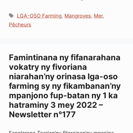
a
i
h
m
h
e
c
n
a
a
r
s
Étiquettes
e
k
t
i
e
s
LGA-OSO Farming
,
Mangroves
,
Mer
,
b
e
s
l
a
e
Pêcheurs
o
d
A
d
n
o
I
p
s
g
k
n
p
e
r
Famintinana ny fifanarahana
vokatry ny fivoriana
niarahan’ny orinasa lga-oso
farming sy ny fikambanan’ny
mpanjono fup-batan ny 1 ka
hatraminy 3 mey 2022 –
Newsletter n°177