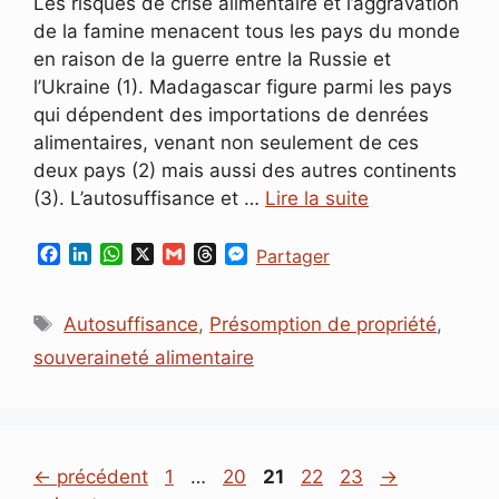
Les risques de crise alimentaire et l’aggravation
de la famine menacent tous les pays du monde
en raison de la guerre entre la Russie et
l’Ukraine (1). Madagascar figure parmi les pays
qui dépendent des importations de denrées
alimentaires, venant non seulement de ces
deux pays (2) mais aussi des autres continents
(3). L’autosuffisance et …
Lire la suite
F
L
W
X
G
T
M
Partager
a
i
h
m
h
e
c
n
a
a
r
s
Étiquettes
e
k
t
i
e
s
Autosuffisance
,
Présomption de propriété
,
b
e
s
l
a
e
souveraineté alimentaire
o
d
A
d
n
o
I
p
s
g
k
n
p
e
r
Page
Page
Page
Page
Page
←
précédent
1
…
20
21
22
23
→