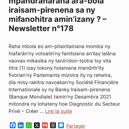
mpandraharaha ara-bola
iraisam-pirenena sa ny
mifanohitra amin’izany ? –
Newsletter n°178
Raha mbola eo am-pitaintainana momba ny
hiafaràn’ny votoatin’ny fanitsiana an’ilay lalàna
vaovao mikasika ny tanin’olon-tsotra tsy vita
titra (1) izay tokony holaniana mandritr’ity
fivorian’ny Parlemanta mizotra ity ny rehetra,
dia misy rakitra navoakan’ny Société Financière
Internationale sy ny Banky Iraisam-pirenena
(Banque Mondiale) tamin’ny Desambra 2021
mitondra ny lohateny hoe Diagnostic du Secteur
Privé – Créer …
Lire la suite
F
L
W
X
G
T
M
Partager