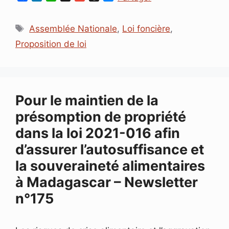
a
i
h
m
h
e
c
n
a
a
r
s
Étiquettes
e
k
t
i
e
s
Assemblée Nationale
,
Loi foncière
,
b
e
s
l
a
e
Proposition de loi
o
d
A
d
n
o
I
p
s
g
k
n
p
e
r
Pour le maintien de la
présomption de propriété
dans la loi 2021-016 afin
d’assurer l’autosuffisance et
la souveraineté alimentaires
à Madagascar – Newsletter
n°175