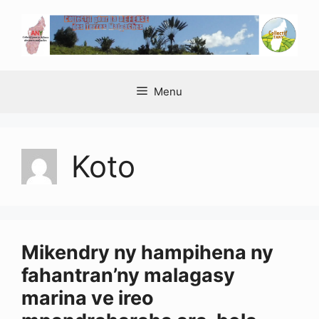
Aller
au
contenu
Menu
Koto
Mikendry ny hampihena ny
fahantran’ny malagasy
marina ve ireo