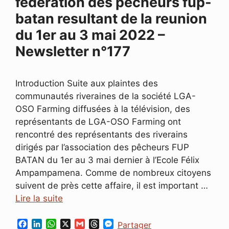
federation des pêcheurs fup-
batan resultant de la reunion
du 1er au 3 mai 2022 –
Newsletter n°177
Introduction Suite aux plaintes des
communautés riveraines de la société LGA-
OSO Farming diffusées à la télévision, des
représentants de LGA-OSO Farming ont
rencontré des représentants des riverains
dirigés par l’association des pêcheurs FUP
BATAN du 1er au 3 mai dernier à l’Ecole Félix
Ampampamena. Comme de nombreux citoyens
suivent de près cette affaire, il est important …
Lire la suite
F
L
W
X
G
T
M
Partager