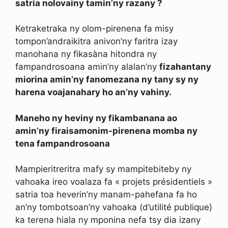
satria nolovainy tamin’ny razany ?
Ketraketraka ny olom-pirenena fa misy
tompon’andraikitra anivon’ny faritra izay
manohana ny fikasàna hitondra ny
fampandrosoana amin’ny alalan’ny
fizahantany
miorina amin’ny fanomezana ny tany sy ny
harena voajanahary ho an’ny vahiny.
Maneho ny heviny ny fikambanana ao
amin’ny firaisamonim-pirenena momba ny
tena fampandrosoana
Mampieritreritra mafy sy mampitebiteby ny
vahoaka ireo voalaza fa « projets présidentiels »
satria toa heverin’ny manam-pahefana fa ho
an’ny tombotsoan’ny vahoaka (d’utilité publique)
ka terena hiala ny mponina nefa tsy dia izany