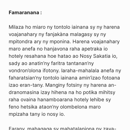
Famaranana :
Milaza ho miaro ny tontolo iainana sy ny harena
voajanahary ny fanjakàna malagasy sy ny
mpitondra ary ny mponina. Harena voajanahary
maro anefa no hanjavona raha apetraka io
hotely resahana hoe hatao ao Nosy Sakatia io,
sady ao anatin’ny faritra tantanan’ny
vondron’olona ifotony. Iaraha-mahalala anefa ny
faharatsian’ny tontolo iainana amin’izao fotoana
izao eran-tany. Manginy fotsiny ny harena an-
dranomasina izay hihena na ho potika mihitsy
raha ovaina hanamboarana hotely lehibe sy
feno hetsika ataon’ny olombelona maro
mpizaha tany io nosy io.
Farany, mahagaga sy mahatalanjona ny zava-