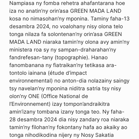
Nampiasa ny fomba rehetra ahafantarana hoe
iza no anatin’ny orin’asa GREEN MADA LAND
kosa no nimasohan’ny mponina. Taminy faha-13
desambra 2024, no voalohany nisy olona telo
tonga nilaza fa solontenan’ny orin’asa GREEN
MADA LAND niaraka tamin’ny olona avy amin’ny
ministera roa sy ny sampan-draharahan’ny
fandrefesan-tany (topographie). Hanao
fanombanana ny fiatraikan’ny tetikasa ara-
tontolo iainana (étude d’impact
environnemental) no anton-dia nolazainy saingy
tsy navelan’ny mponina niditra satria tsy nisy
olon’ny ONE (Office National de
l’Environnement) izay tompon’andraikitra
amin’izany tombana izany tonga teo. Ny faha-
28 desambra 2024 dia nisy zandary roa niaraka
tamin’ny filohan’ny fokontany hafa ao akaiky ao
tonga nihodikodina nijery ny Nosy Sakatia