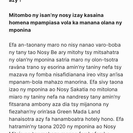
azy ?
Mitombo ny isan’ny nosy izay kasaina
homena mpampiasa vola ka manana olana ny
mponina
Efa an-taonany maro no nisy nanao varo-boba
ny tany tao Nosy Be ary mitohy tsy mitsahatra
ny olan’ny mponina satria maro ny olon-tsotra
ravàna trano sy esorina amin’ny taniny nefa tsy
mazava ny fomba nisafidianana ireo vitsy an’isa
mpanam-bola mahazo manorina. Efa sivy taona
izao ny mponina ao Nosy Sakatia no mitolona
miaro ny taniny nefa na nandresy tany amin’ny
fitsarana ambony aza dia tsy mijanona ny
fiezahan’ny orin’asa Green Mada Land
hanaisotra azy fa hanamboatra hotely hono. Efa
hatramin’ny taona 2020 ny mponina ao Nosy