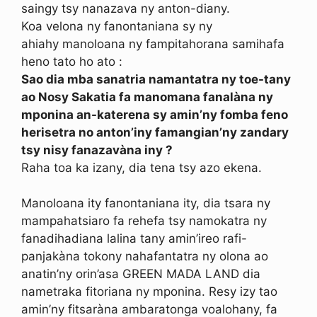
saingy tsy nanazava ny anton-diany.
Koa velona ny fanontaniana sy ny
ahiahy manoloana ny fampitahorana samihafa
heno tato ho ato :
Sao dia mba sanatria namantatra ny toe-tany
ao Nosy Sakatia fa manomana fanalàna ny
mponina an-katerena sy amin’ny fomba feno
herisetra no anton’iny famangian’ny zandary
tsy nisy fanazavàna iny ?
Raha toa ka izany, dia tena tsy azo ekena.
Manoloana ity fanontaniana ity, dia tsara ny
mampahatsiaro fa rehefa tsy namokatra ny
fanadihadiana lalina tany amin’ireo rafi-
panjakàna tokony nahafantatra ny olona ao
anatin’ny orin’asa GREEN MADA LAND dia
nametraka fitoriana ny mponina. Resy izy tao
amin’ny fitsaràna ambaratonga voalohany, fa