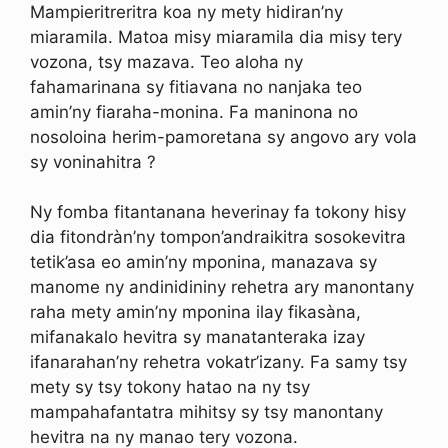
Mampieritreritra koa ny mety hidiran’ny
miaramila. Matoa misy miaramila dia misy tery
vozona, tsy mazava. Teo aloha ny
fahamarinana sy fitiavana no nanjaka teo
amin’ny fiaraha-monina. Fa maninona no
nosoloina herim-pamoretana sy angovo ary vola
sy voninahitra ?
Ny fomba fitantanana heverinay fa tokony hisy
dia fitondràn’ny tompon’andraikitra sosokevitra
tetik’asa eo amin’ny mponina, manazava sy
manome ny andinidininy rehetra ary manontany
raha mety amin’ny mponina ilay fikasàna,
mifanakalo hevitra sy manatanteraka izay
ifanarahan’ny rehetra vokatr’izany. Fa samy tsy
mety sy tsy tokony hatao na ny tsy
mampahafantatra mihitsy sy tsy manontany
hevitra na ny manao tery vozona.