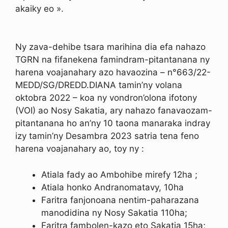
akaiky eo ».
Ny zava-dehibe tsara marihina dia efa nahazo
TGRN na fifanekena famindram-pitantanana ny
harena voajanahary azo havaozina – n°663/22-
MEDD/SG/DREDD.DIANA tamin’ny volana
oktobra 2022 – koa ny vondron’olona ifotony
(VOI) ao Nosy Sakatia, ary nahazo fanavaozam-
pitantanana ho an’ny 10 taona manaraka indray
izy tamin’ny Desambra 2023 satria tena feno
harena voajanahary ao, toy ny :
Atiala fady ao Ambohibe mirefy 12ha ;
Atiala honko Andranomatavy, 10ha
Faritra fanjonoana nentim-paharazana
manodidina ny Nosy Sakatia 110ha;
Faritra fambolen-kazo eto Sakatia 15ha;