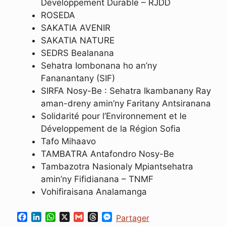
Développement Durable – RJDD
ROSEDA
SAKATIA AVENIR
SAKATIA NATURE
SEDRS Bealanana
Sehatra Iombonana ho an’ny
Fananantany (SIF)
SIRFA Nosy-Be : Sehatra Ikambanany Ray
aman-dreny amin’ny Faritany Antsiranana
Solidarité pour l’Environnement et le
Développement de la Région Sofia
Tafo Mihaavo
TAMBATRA Antafondro Nosy-Be
Tambazotra Nasionaly Mpiantsehatra
amin’ny Fifidianana – TNMF
Vohifiraisana Analamanga
F
L
W
X
G
T
M
Partager