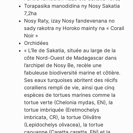
Torapasika manodidina ny Nosy Sakatia
7,2ha
Nosy Raty, izay Nosy fandevenana no
sady rakotra ny Horoko mainty na « Corail
Noir »
Orchidées
« L’île de Sakatia, située au large de la
côte Nord-Ouest de Madagascar dans
l’archipel de Nosy Be, recèle une
fabuleuse biodiversité marine et côtière.
Ses eaux turquoises abritent des récifs
coralliens rempli de vie, ainsi que cinq
espèces de tortues marines comme la
tortue verte (Chelonia mydas, EN), la
tortue imbriquée (Eretmochelys
imbricata, CR), la tortue Olivâtre
(Lepidochelys olivacea), la tortue
caouanne (Caretta caretta, EN) et la