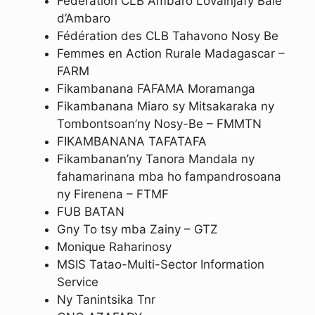
Fédération CLB Ambaro Lovainjafy Baie
d’Ambaro
Fédération des CLB Tahavono Nosy Be
Femmes en Action Rurale Madagascar –
FARM
Fikambanana FAFAMA Moramanga
Fikambanana Miaro sy Mitsakaraka ny
Tombontsoan’ny Nosy-Be – FMMTN
FIKAMBANANA TAFATAFA
Fikambanan’ny Tanora Mandala ny
fahamarinana mba ho fampandrosoana
ny Firenena – FTMF
FUB BATAN
Gny To tsy mba Zainy – GTZ
Monique Raharinosy
MSIS Tatao-Multi-Sector Information
Service
Ny Tanintsika Tnr