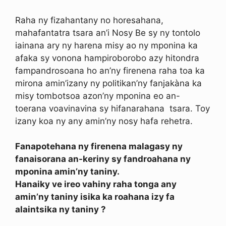
Raha ny fizahantany no horesahana,
mahafantatra tsara an’i Nosy Be sy ny tontolo
iainana ary ny harena misy ao ny mponina ka
afaka sy vonona hampiroborobo azy hitondra
fampandrosoana ho an’ny firenena raha toa ka
mirona amin’izany ny politikan’ny fanjakàna ka
misy tombotsoa azon’ny mponina eo an-
toerana voavinavina sy hifanarahana tsara. Toy
izany koa ny any amin’ny nosy hafa rehetra.
Fanapotehana ny firenena malagasy ny
fanaisorana an-keriny sy fandroahana ny
mponina amin’ny taniny.
Hanaiky ve ireo vahiny raha tonga any
amin’ny taniny isika ka roahana izy fa
alaintsika ny taniny ?