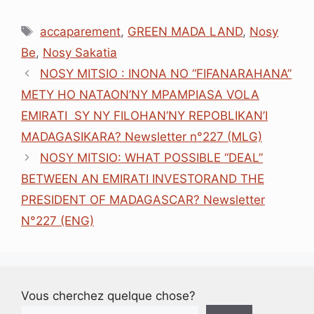
a
i
h
m
h
e
c
n
a
a
r
s
Étiquettes
e
k
t
i
e
s
accaparement
,
GREEN MADA LAND
,
Nosy
b
e
s
l
a
e
Be
,
Nosy Sakatia
o
d
A
d
n
o
I
p
s
g
NOSY MITSIO : INONA NO “FIFANARAHANA”
k
n
p
e
METY HO NATAON’NY MPAMPIASA VOLA
r
EMIRATI SY NY FILOHAN’NY REPOBLIKAN’I
MADAGASIKARA? Newsletter n°227 (MLG)
NOSY MITSIO: WHAT POSSIBLE “DEAL”
BETWEEN AN EMIRATI INVESTORAND THE
PRESIDENT OF MADAGASCAR? Newsletter
N°227 (ENG)
Vous cherchez quelque chose?