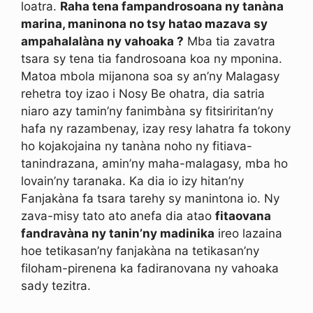
loatra.
Raha tena fampandrosoana ny tanàna
marina, maninona no tsy hatao mazava sy
ampahalalàna ny vahoaka ?
Mba tia zavatra
tsara sy tena tia fandrosoana koa ny mponina.
Matoa mbola mijanona soa sy an’ny Malagasy
rehetra toy izao i Nosy Be ohatra, dia satria
niaro azy tamin’ny fanimbàna sy fitsiriritan’ny
hafa ny razambenay, izay resy lahatra fa tokony
ho kojakojaina ny tanàna noho ny fitiava-
tanindrazana, amin’ny maha-malagasy, mba ho
lovain’ny taranaka. Ka dia io izy hitan’ny
Fanjakàna fa tsara tarehy sy manintona io. Ny
zava-misy tato ato anefa dia atao
fitaovana
fandravàna ny tanin’ny madinika
ireo lazaina
hoe tetikasan’ny fanjakàna na tetikasan’ny
filoham-pirenena ka fadiranovana ny vahoaka
sady tezitra.