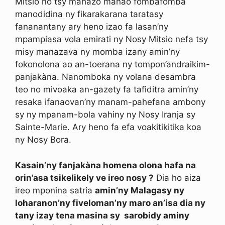
Mitsio no tsy mahazo manao fombafomba
manodidina ny fikarakarana taratasy
fananantany ary heno izao fa lasan’ny
mpampiasa vola emirati ny Nosy Mitsio nefa tsy
misy manazava ny momba izany amin’ny
fokonolona ao an-toerana ny tompon’andraikim-
panjakàna. Nanomboka ny volana desambra
teo no mivoaka an-gazety fa tafiditra amin’ny
resaka ifanaovan’ny manam-pahefana ambony
sy ny mpanam-bola vahiny ny Nosy Iranja sy
Sainte-Marie. Ary heno fa efa voakitikitika koa
ny Nosy Bora.
Kasain’ny fanjakàna homena olona hafa na
orin’asa tsikelikely ve ireo nosy ?
Dia ho aiza
ireo mponina satria
amin’ny Malagasy ny
loharanon’ny fiveloman’ny maro an’isa dia ny
tany izay tena masina sy sarobidy aminy