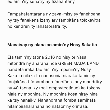
eo amin’ny sehatry ny fizahantany.
Fampahafantarana ny zava-misy sy fanehoana
ny tsy fanekena izany ary fampitàna tolokevitra
no kendren’ity lahatsoratra ity.
Mavaivay ny olana ao amin’ny Nosy Sakatia
Efa tamin’ny taona 2016 no nisy orin’asa
mitondra ny anarana hoe GREEN MADA LAND
nandefa iraka tao amin’ny mponin’ny Nosy
Sakatia nilaza fa nanasonia niaraka tamin’ny
fanjakàna fifanarahana fanofàna tany mandritry
ny 40 taona izy (bail emphytéotique) ka tokony
hiala ny mponina. Ny mponina kosa niray hina
ka tsy nanaiky. Nanandrana fomba samihafa
hifampiraharahana no nataon’ny orin’asa.