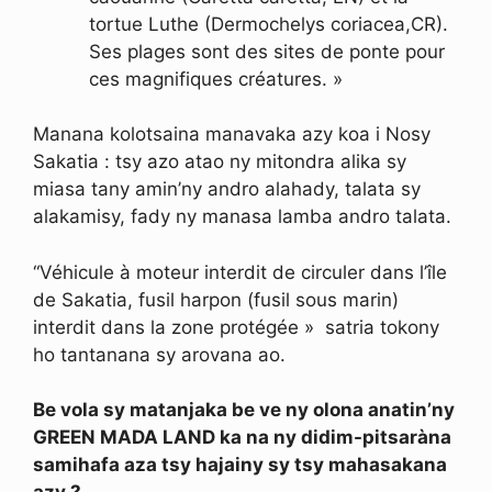
tortue Luthe (Dermochelys coriacea,CR).
Ses plages sont des sites de ponte pour
ces magnifiques créatures. »
Manana kolotsaina manavaka azy koa i Nosy
Sakatia : tsy azo atao ny mitondra alika sy
miasa tany amin’ny andro alahady, talata sy
alakamisy, fady ny manasa lamba andro talata.
“Véhicule à moteur interdit de circuler dans l’île
de Sakatia, fusil harpon (fusil sous marin)
interdit dans la zone protégée » satria tokony
ho tantanana sy arovana ao.
Be vola sy matanjaka be ve ny olona anatin’ny
GREEN MADA LAND ka na ny didim-pitsaràna
samihafa aza tsy hajainy sy tsy mahasakana