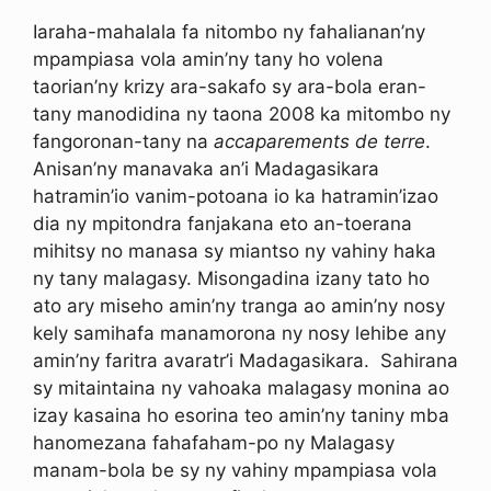
Iaraha-mahalala fa nitombo ny fahalianan’ny
mpampiasa vola amin’ny tany ho volena
taorian’ny krizy ara-sakafo sy ara-bola eran-
tany manodidina ny taona 2008 ka mitombo ny
fangoronan-tany na
accaparements de terre
.
Anisan’ny manavaka an’i Madagasikara
hatramin’io vanim-potoana io ka hatramin’izao
dia ny mpitondra fanjakana eto an-toerana
mihitsy no manasa sy miantso ny vahiny haka
ny tany malagasy. Misongadina izany tato ho
ato ary miseho amin’ny tranga ao amin’ny nosy
kely samihafa manamorona ny nosy lehibe any
amin’ny faritra avaratr’i Madagasikara. Sahirana
sy mitaintaina ny vahoaka malagasy monina ao
izay kasaina ho esorina teo amin’ny taniny mba
hanomezana fahafaham-po ny Malagasy
manam-bola be sy ny vahiny mpampiasa vola