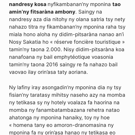
nandresy kosa
nyfikambanan’ny mponina
tao
amin’ny fitsaràna ambony
. Saingy na
nandresy aza dia nitohy ny olana satria tsy nety
nahazo titra ny fikambanan’ny mponina raha tsy
miala hono aloha ny didim-pitsaràna nanao an’i
Nosy Sakatia ho « réserve foncière touristique »
tamin’ny taona 2.000. Nisy didim-pitsaràna koa
nanafoana ny bail emphytéotique voasonia
tamin’ny taona 2016 saingy re fa nahazo bail
vaovao ilay orin’asa taty aoriana.
Ny lafiny iray asongadin’ny mponina dia ny tsy
fisian’ny taratasy mihitsy naseho azy na momba
ny tetikasa sy ny hotely voalaza fa haorina na
momba ny fanambatambazana rehetra natao
ahatonga ny mponina hanaiky, toy ny hoe
« homena tany eo amoron-dranomasina ny
mponina fa ny orin’asa hanao ny tetikasa eo