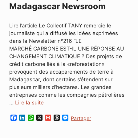
Madagascar Newsroom
Lire l’article Le Collectif TANY remercie le
journaliste qui a diffusé les idées exprimées
dans la Newsletter n°216 “LE
MARCHÉ CARBONE EST-IL UNE RÉPONSE AU
CHANGEMENT CLIMATIQUE ? Des projets de
crédit carbone liés à la «reforestation»
provoquent des accaparements de terre à
Madagascar, dont certains s’étendent sur
plusieurs milliers d’hectares. Les grandes
entreprises comme les compagnies pétrolières
…
Lire la suite
F
L
W
X
G
T
M
Partager
a
i
h
m
h
e
c
n
a
a
r
s
e
k
t
i
e
s