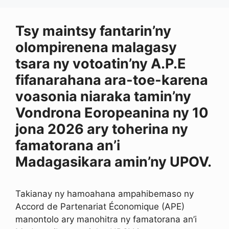
o
I
p
s
g
k
n
p
e
r
Tsy maintsy fantarin’ny
olompirenena malagasy
tsara ny votoatin’ny A.P.E
fifanarahana ara-toe-karena
voasonia niaraka tamin’ny
Vondrona Eoropeanina ny 10
jona 2026 ary toherina ny
famatorana an’i
Madagasikara amin’ny UPOV.
Takianay ny hamoahana ampahibemaso ny
Accord de Partenariat Économique (APE)
manontolo ary manohitra ny famatorana an’i