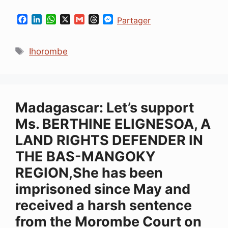
F
L
W
X
G
T
M
Partager
a
i
h
m
h
e
c
n
a
a
r
s
Étiquettes
e
k
t
i
e
s
Ihorombe
b
e
s
l
a
e
o
d
A
d
n
o
I
p
s
g
k
n
p
e
r
Madagascar: Let’s support
Ms. BERTHINE ELIGNESOA, A
LAND RIGHTS DEFENDER IN
THE BAS-MANGOKY
REGION,She has been
imprisoned since May and
received a harsh sentence
from the Morombe Court on