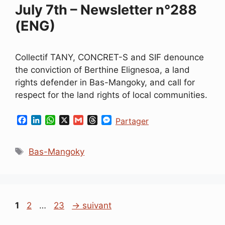
July 7th – Newsletter n°288
(ENG)
Collectif TANY, CONCRET-S and SIF denounce
the conviction of Berthine Elignesoa, a land
rights defender in Bas-Mangoky, and call for
respect for the land rights of local communities.
F
L
W
X
G
T
M
Partager
a
i
h
m
h
e
c
n
a
a
r
s
Étiquettes
e
k
t
i
e
s
Bas-Mangoky
b
e
s
l
a
e
o
d
A
d
n
o
I
p
s
g
k
n
p
e
r
Page
Page
Page
1
2
…
23
→
suivant