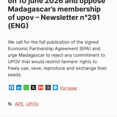
on 10 june 2026 and oppose
Madagascar’s membership
of upov – Newsletter n°291
(ENG)
We call for the full publication of the signed
Economic Partnership Agreement (EPA) and
urge Madagascar to reject any commitment to
UPOV that would restrict farmers’ rights to
freely use, save, reproduce and exchange their
seeds.
F
L
W
X
G
T
M
Partager
a
i
h
m
h
e
c
n
a
a
r
s
Étiquettes
e
k
t
i
e
s
APE
,
UPOV
b
e
s
l
a
e
o
d
A
d
n