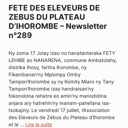
r
FETE DES ELEVEURS DE
ZEBUS DU PLATEAU
D’IHOROMBE – Newsletter
n°289
Ny zoma 17 Jolay izao no hanatanteraka FETY
LEHIBE ao NANARENA, commune Ambatolahy,
distrika Ihosy, faritra Ihorombe, ny
Fikambanan’ny Mpiompy Omby
Tampon’Ihorombe sy ny Komity Miaro ny Tany
Tampon’Ihorombe izay handraisan’ny
fokonolona rehetra eo amin’ny manodidina
anjara ary hatrehin’ny manam-pahefana isa-
tsokajiny. Le vendredi 17 juillet, l’Association
des Eleveurs de Zébus du Plateau d’Ihorombe
et le …
Lire la suite