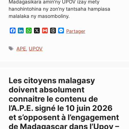
Madagasikara amin’ny UPOV izay mety
hanohintohina ny zon’ny tantsaha hampiasa
malalaka ny masomboliny.
F
L
W
X
G
T
M
Partager
a
i
h
m
h
e
c
n
a
a
r
s
Étiquettes
e
k
t
i
e
s
APE
,
UPOV
b
e
s
l
a
e
o
d
A
d
n
o
I
p
s
g
k
n
p
e
r
Les citoyens malagasy
doivent absolument
connaitre le contenu de
l’A.P.E. signé le 10 juin 2026
et s’opposent à l’engagement
de Madagascar dans l’Upov –