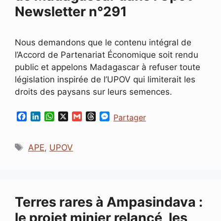
Newsletter n°291
Nous demandons que le contenu intégral de
l’Accord de Partenariat Économique soit rendu
public et appelons Madagascar à refuser toute
législation inspirée de l’UPOV qui limiterait les
droits des paysans sur leurs semences.
F
L
W
X
G
T
M
Partager
a
i
h
m
h
e
c
n
a
a
r
s
Étiquettes
e
k
t
i
e
s
APE
,
UPOV
b
e
s
l
a
e
o
d
A
d
n
o
I
p
s
g
k
n
p
e
r
Terres rares à Ampasindava :
le projet minier relancé, les