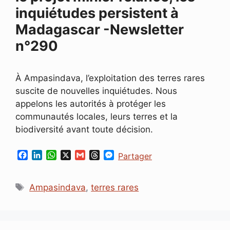
inquiétudes persistent à
Madagascar -Newsletter
n°290
À Ampasindava, l’exploitation des terres rares
suscite de nouvelles inquiétudes. Nous
appelons les autorités à protéger les
communautés locales, leurs terres et la
biodiversité avant toute décision.
F
L
W
X
G
T
M
Partager
a
i
h
m
h
e
c
n
a
a
r
s
Étiquettes
e
k
t
i
e
s
Ampasindava
,
terres rares
b
e
s
l
a
e
o
d
A
d
n
o
I
p
s
g
k
n
p
e