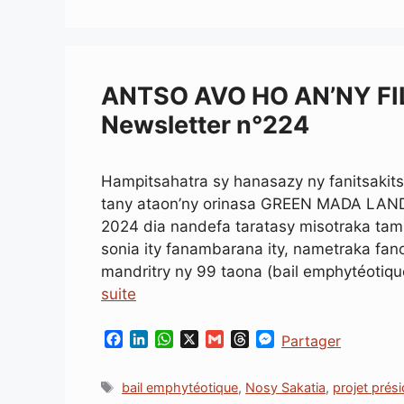
ANTSO AVO HO AN’NY F
Newsletter n°224
Hampitsahatra sy hanasazy ny fanitsakits
tany ataon’ny orinasa GREEN MADA LAND 
2024 dia nandefa taratasy misotraka ta
sonia ity fanambarana ity, nametraka fa
mandritry ny 99 taona (bail emphytéotiq
suite
F
L
W
X
G
T
M
Partager
a
i
h
m
h
e
c
n
a
a
r
s
Étiquettes
bail emphytéotique
,
Nosy Sakatia
,
projet prési
e
k
t
i
e
s