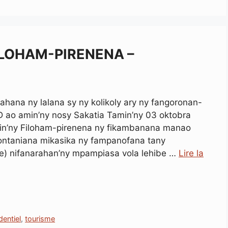
ILOHAM-PIRENENA –
ahana ny lalana sy ny kolikoly ary ny fangoronan-
ao amin’ny nosy Sakatia Tamin’ny 03 oktobra
min’ny Filoham-pirenena ny fikambanana manao
nontaniana mikasika ny fampanofana tany
ue) nifanarahan’ny mpampiasa vola lehibe …
Lire la
dentiel
,
tourisme