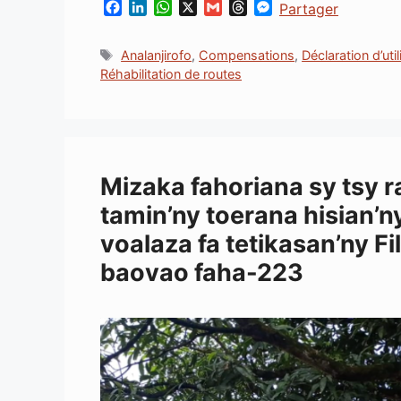
F
L
W
X
G
T
M
Partager
a
i
h
m
h
e
c
n
a
a
r
s
Étiquettes
Analanjirofo
,
Compensations
,
Déclaration d’uti
e
k
t
i
e
s
Réhabilitation de routes
b
e
s
l
a
e
o
d
A
d
n
o
I
p
s
g
k
n
p
e
r
Mizaka fahoriana sy tsy r
tamin’ny toerana hisian’
voalaza fa tetikasan’ny F
baovao faha-223