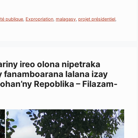
lité publique
,
Expropriation
,
malagasy
,
projet présidentiel
,
ariny ireo olona nipetraka
ny fanamboarana lalana izay
ilohan’ny Repoblika – Filazam-