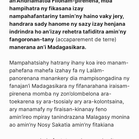
an’Andriamatoa Filoham-pirenena, mba
hampihatra ny fikasana izay
nampahafantariny tamin’ny haino vaky jery,
handrara sady hanome ny sazy izay henjana
indrindra ho an’izay rehetra tafiditra amin’ny
fangoronan-tany
(accaparement de terre)
manerana an’i Madagasikara.
Mampahatsiahy hatrany ihany koa ireo manam-
pahefana mahefa izahay fa ny Lalàm-
panorenana manankery dia mampisongadina ny
fanajan’i Madagasikara ny fifanarahana iraisam-
pirenena momba ny zon’olombelona ara-
toekarena sy ara-tsosialy ary ara-kolontsaina,
ary manamafy ny firaisan-kinanay feno
amin’ireo mpiray tanindrazana Malagasy monina
ao amin’ny Nosy Sakatia amin’ny fitakiana