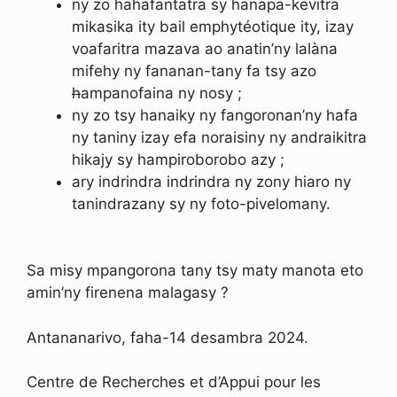
ny zo hahafantatra sy hanapa-kevitra
mikasika ity bail emphytéotique ity, izay
voafaritra mazava ao anatin’ny lalàna
mifehy ny fananan-tany fa tsy azo
h
ampanofaina ny nosy ;
ny zo tsy hanaiky ny fangoronan’ny hafa
ny taniny izay efa noraisiny ny andraikitra
hikajy sy hampiroborobo azy ;
ary indrindra indrindra ny zony hiaro ny
tanindrazany sy ny foto-pivelomany.
Sa misy mpangorona tany tsy maty manota eto
amin’ny firenena malagasy ?
Antananarivo, faha-14 desambra 2024.
Centre de Recherches et d’Appui pour les