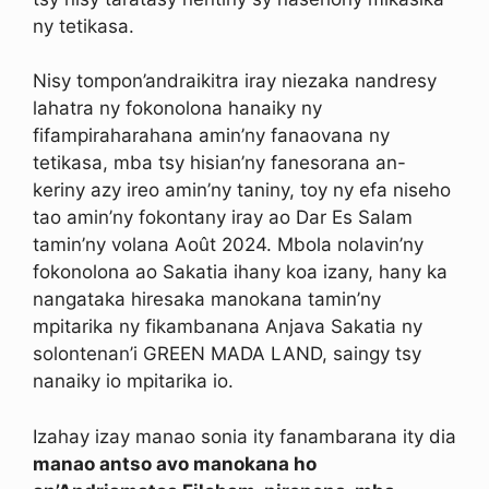
ny tetikasa.
Nisy tompon’andraikitra iray niezaka nandresy
lahatra ny fokonolona hanaiky ny
fifampiraharahana amin’ny fanaovana ny
tetikasa, mba tsy hisian’ny fanesorana an-
keriny azy ireo amin’ny taniny, toy ny efa niseho
tao amin’ny fokontany iray ao Dar Es Salam
tamin’ny volana Août 2024. Mbola nolavin’ny
fokonolona ao Sakatia ihany koa izany, hany ka
nangataka hiresaka manokana tamin’ny
mpitarika ny fikambanana Anjava Sakatia ny
solontenan’i GREEN MADA LAND, saingy tsy
nanaiky io mpitarika io.
Izahay izay manao sonia ity fanambarana ity dia
manao antso avo manokana ho