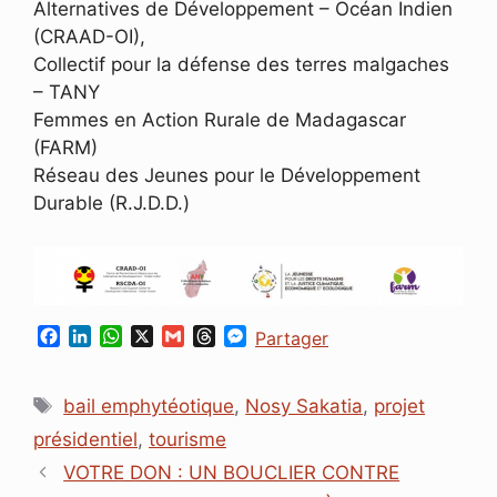
Alternatives de Développement – Océan Indien
(CRAAD-OI),
Collectif pour la défense des terres malgaches
– TANY
Femmes en Action Rurale de Madagascar
(FARM)
Réseau des Jeunes pour le Développement
Durable (R.J.D.D.)
F
L
W
X
G
T
M
Partager
a
i
h
m
h
e
c
n
a
a
r
s
Étiquettes
e
k
t
i
e
s
bail emphytéotique
,
Nosy Sakatia
,
projet
b
e
s
l
a
e
présidentiel
,
tourisme
o
d
A
d
n
o
I
p
s
g
VOTRE DON : UN BOUCLIER CONTRE
k
n
p
e