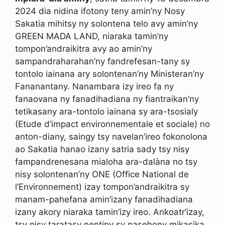
2024 dia nidina ifotony teny amin’ny Nosy
Sakatia mihitsy ny solontena telo avy amin’ny
GREEN MADA LAND, niaraka tamin’ny
tompon’andraikitra avy ao amin’ny
sampandraharahan’ny fandrefesan-tany sy
tontolo iainana ary solontenan’ny Ministeran’ny
Fananantany. Nanambara izy ireo fa ny
fanaovana ny fanadihadiana ny fiantraikan’ny
tetikasany ara-tontolo iainana sy ara-tsosialy
(Etude d’impact environnementale et sociale) no
anton-diany, saingy tsy navelan’ireo fokonolona
ao Sakatia hanao izany satria sady tsy nisy
fampandrenesana mialoha ara-dalàna no tsy
nisy solontenan’ny ONE (Office National de
l’Environnement) izay tompon’andraikitra sy
manam-pahefana amin’izany fanadihadiana
izany akory niaraka tamin’izy ireo. Ankoatr’izay,
tsy nisy taratasy nentiny sy nasehony mikasika