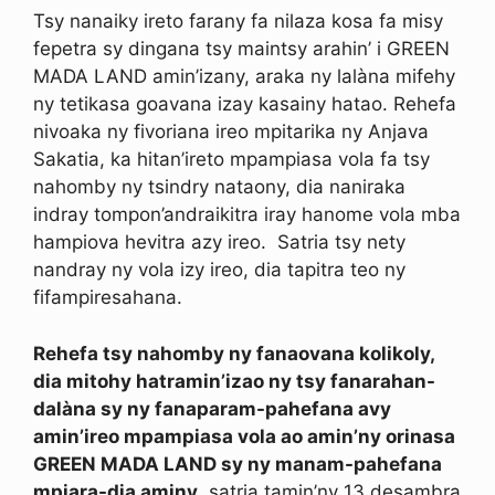
Tsy nanaiky ireto farany fa nilaza kosa fa misy
fepetra sy dingana tsy maintsy arahin’ i GREEN
MADA LAND amin’izany, araka ny lalàna mifehy
ny tetikasa goavana izay kasainy hatao. Rehefa
nivoaka ny fivoriana ireo mpitarika ny Anjava
Sakatia, ka hitan’ireto mpampiasa vola fa tsy
nahomby ny tsindry nataony, dia naniraka
indray tompon’andraikitra iray hanome vola mba
hampiova hevitra azy ireo. Satria tsy nety
nandray ny vola izy ireo, dia tapitra teo ny
fifampiresahana.
Rehefa tsy nahomby ny fanaovana kolikoly,
dia mitohy hatramin’izao ny tsy fanarahan-
dalàna sy ny fanaparam-pahefana avy
amin’ireo mpampiasa vola ao amin’ny orinasa
GREEN MADA LAND sy ny manam-pahefana
mpiara-dia aminy
, satria tamin’ny 13 desambra