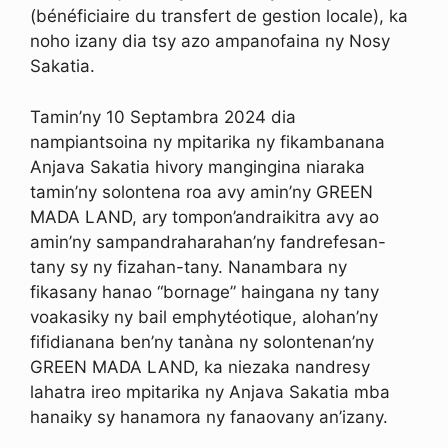
(bénéficiaire du transfert de gestion locale), ka
noho izany dia tsy azo ampanofaina ny Nosy
Sakatia.
Tamin’ny 10 Septambra 2024 dia
nampiantsoina ny mpitarika ny fikambanana
Anjava Sakatia hivory mangingina niaraka
tamin’ny solontena roa avy amin’ny GREEN
MADA LAND, ary tompon’andraikitra avy ao
amin’ny sampandraharahan’ny fandrefesan-
tany sy ny fizahan-tany. Nanambara ny
fikasany hanao “bornage” haingana ny tany
voakasiky ny bail emphytéotique, alohan’ny
fifidianana ben’ny tanàna ny solontenan’ny
GREEN MADA LAND, ka niezaka nandresy
lahatra ireo mpitarika ny Anjava Sakatia mba
hanaiky sy hanamora ny fanaovany an’izany.