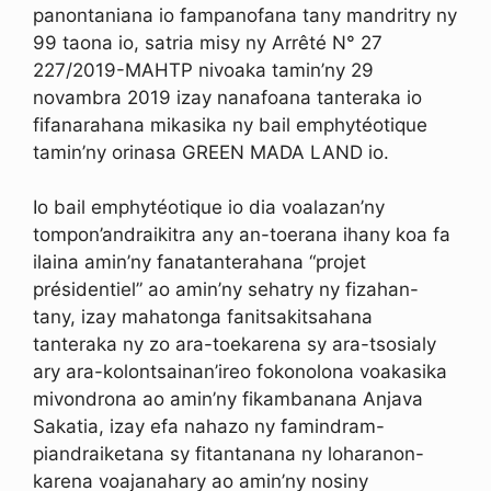
panontaniana io fampanofana tany mandritry ny
99 taona io, satria misy ny Arrêté N° 27
227/2019-MAHTP nivoaka tamin’ny 29
novambra 2019 izay nanafoana tanteraka io
fifanarahana mikasika ny bail emphytéotique
tamin’ny orinasa GREEN MADA LAND io.
Io bail emphytéotique io dia voalazan’ny
tompon’andraikitra any an-toerana ihany koa fa
ilaina amin’ny fanatanterahana “projet
présidentiel” ao amin’ny sehatry ny fizahan-
tany, izay mahatonga fanitsakitsahana
tanteraka ny zo ara-toekarena sy ara-tsosialy
ary ara-kolontsainan’ireo fokonolona voakasika
mivondrona ao amin’ny fikambanana Anjava
Sakatia, izay efa nahazo ny famindram-
piandraiketana sy fitantanana ny loharanon-
karena voajanahary ao amin’ny nosiny