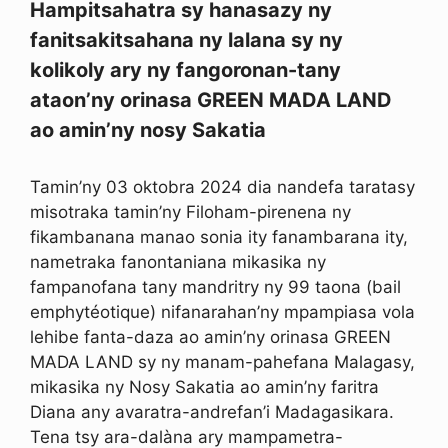
Hampitsahatra sy hanasazy ny
fanitsakitsahana ny lalana sy ny
kolikoly ary ny fangoronan-tany
ataon’ny orinasa GREEN MADA LAND
ao amin’ny nosy Sakatia
Tamin’ny 03 oktobra 2024 dia nandefa taratasy
misotraka tamin’ny Filoham-pirenena ny
fikambanana manao sonia ity fanambarana ity,
nametraka fanontaniana mikasika ny
fampanofana tany mandritry ny 99 taona (bail
emphytéotique) nifanarahan’ny mpampiasa vola
lehibe fanta-daza ao amin’ny orinasa GREEN
MADA LAND sy ny manam-pahefana Malagasy,
mikasika ny Nosy Sakatia ao amin’ny faritra
Diana any avaratra-andrefan’i Madagasikara.
Tena tsy ara-dalàna ary mampametra-