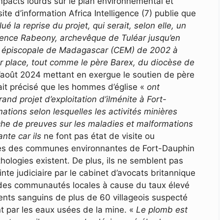
pacts lourds sur le plan environnemental et
ite d’information Africa Intelligence (7) publie que
ué la reprise du projet, qui serait, selon elle, un
gence Rabeony, archevêque de Tuléar jusqu’en
nce épiscopale de Madagascar (CEM) de 2002 à
ur place, tout comme le père Barex, du diocèse de
d’août 2024 mettant en exergue le soutien de père
vait précisé que les hommes d’église «
ont
and projet d’exploitation d’ilménite à Fort-
mations selon lesquelles les activités minières
che de preuves sur les maladies et malformations
nte car ils
ne font pas état de visite ou
ées des communes environnantes de Fort-Dauphin
hologies existent. De plus, ils ne semblent pas
nte judiciaire par le cabinet d’avocats britannique
des communautés locales à cause du taux élevé
nts sanguins de plus de 60 villageois suspecté
nt par les eaux usées de la mine. «
Le plomb est