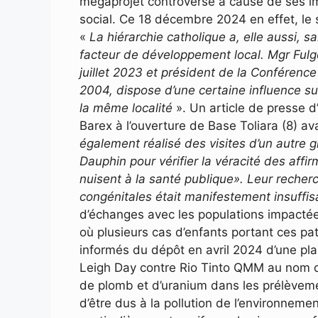
mégaprojet controversé à cause de ses im
social. Ce 18 décembre 2024 en effet, le s
«
La hiérarchie catholique a, elle aussi, sal
facteur de développement local. Mgr Ful
juillet 2023 et président de la Confére
2004, dispose d’une certaine influence s
la même localité
». Un article de presse 
Barex à l’ouverture de Base Toliara (8) a
également réalisé des visites d’un autre gr
Dauphin pour vérifier la véracité des affir
nuisent à la santé publique».
Leur recher
congénitales était manifestement insuffisa
d’échanges avec les populations impact
où plusieurs cas d’enfants portant ces pat
informés du dépôt en avril 2024 d’une plai
Leigh Day contre Rio Tinto QMM au nom 
de plomb et d’uranium dans les prélèveme
d’être dus à la pollution de l’environneme