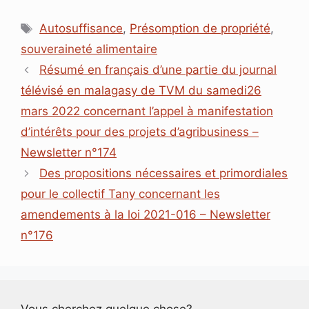
c
n
a
a
r
s
Étiquettes
e
k
t
i
e
s
Autosuffisance
,
Présomption de propriété
,
b
e
s
l
a
e
souveraineté alimentaire
o
d
A
d
n
o
I
p
s
g
Résumé en français d’une partie du journal
k
n
p
e
télévisé en malagasy de TVM du samedi26
r
mars 2022 concernant l’appel à manifestation
d’intérêts pour des projets d’agribusiness –
Newsletter n°174
Des propositions nécessaires et primordiales
pour le collectif Tany concernant les
amendements à la loi 2021-016 – Newsletter
n°176