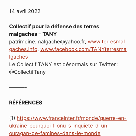
14 avril 2022
Collectif pour la défense des terres
malgaches – TANY
patrimoine.malgache@yahoo.fr,
www.terresmal
gaches.info
,
www.facebook.com/TANYterresma
lgaches
Le Collectif TANY est désormais sur Twitter :
@CollectifTany
———-
R
É
F
É
RENCES
(1)
https://www.franceinter.fr/monde/guerre-en-
ukraine-pourquoi-l-onu-s-inquiete-d-un-
ouragan-de-famines-dans-le-monde