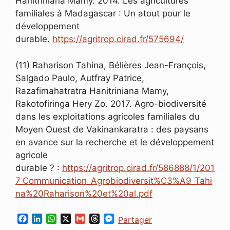
Hanitriniana Mamy. 2014. Les agricultures
familiales à Madagascar : Un atout pour le
développement
durable.
https://agritrop.cirad.fr/575694/
(11) Raharison Tahina, Bélières Jean-François,
Salgado Paulo, Autfray Patrice,
Razafimahatratra Hanitriniana Mamy,
Rakotofiringa Hery Zo. 2017. Agro-biodiversité
dans les exploitations agricoles familiales du
Moyen Ouest de Vakinankaratra : des paysans
en avance sur la recherche et le développement
agricole
durable ? :
https://agritrop.cirad.fr/586888/1/201
7_Communication_Agrobiodiversit%C3%A9_Tahi
na%20Raharison%20et%20al.pdf
F
L
W
X
G
T
M
Partager
a
i
h
m
h
e