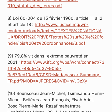
019_statuts_des_terres.pdf
8) Loi 60-004 du 15 février 1960, article 11 al.2
et article 18 :
http://www.justice.mg/wp-
content/uploads/textes/1TEXTES%20NATIONA
UX/DROIT%20PRIVE/Textes%20sur%20le%20fo
ncier/lois%20et%20ordonnances/3.pdf
(9) 79,8% vit dans l’extrçme pauvreté en
2021 :
https://www.ifc.org/wps/wcm/connect/73
1fb42d-48d5-4d37-90e5-
3c873ed10ad6/CPSD-Madagascar-Summary-
FR.pdf?MOD=AJPERES&CVID=nVJGzXy
(10) Sourisseau Jean-Michel, Tsimisanda Henri-
Michel, Bélières Jean-François, Elyah Ariel,
Bosc Pierre-Marie, Razafimahatratra