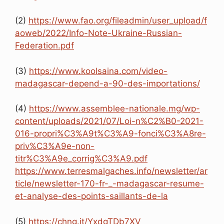
(2)
https://www.fao.org/fileadmin/user_upload/f
aoweb/2022/Info-Note-Ukraine-Russian-
Federation.pdf
(3)
https://www.koolsaina.com/video-
madagascar-depend-a-90-des-importations/
(4)
https://www.assemblee-nationale.mg/wp-
content/uploads/2021/07/Loi-n%C2%B0-2021-
016-propri%C3%A9t%C3%A9-fonci%C3%A8re-
priv%C3%A9e-non-
titr%C3%A9e_corrig%C3%A9.pdf
https://www.terresmalgaches.info/newsletter/ar
ticle/newsletter-170-fr-_-madagascar-resume-
et-analyse-des-points-saillants-de-la
(5)
https://chng.it/YxdgTDb7XV