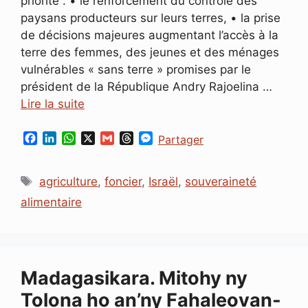
priorité : • le renforcement du contrôle des
paysans producteurs sur leurs terres, • la prise
de décisions majeures augmentant l’accès à la
terre des femmes, des jeunes et des ménages
vulnérables « sans terre » promises par le
président de la République Andry Rajoelina …
Lire la suite
F
L
W
X
G
T
M
Partager
a
i
h
m
h
e
c
n
a
a
r
s
Étiquettes
e
k
t
i
e
s
agriculture
,
foncier
,
Israël
,
souveraineté
b
e
s
l
a
e
alimentaire
o
d
A
d
n
o
I
p
s
g
k
n
p
e
r
Madagasikara. Mitohy ny
Tolona ho an’ny Fahaleovan-