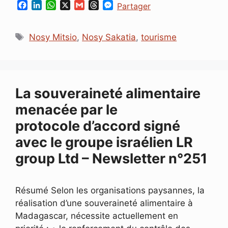
F
L
W
X
G
T
M
Partager
a
i
h
m
h
e
c
n
a
a
r
s
Étiquettes
e
k
t
i
e
s
Nosy Mitsio
,
Nosy Sakatia
,
tourisme
b
e
s
l
a
e
o
d
A
d
n
o
I
p
s
g
k
n
p
e
r
La souveraineté alimentaire
menacée par le
protocole d’accord signé
avec le groupe israélien LR
group Ltd – Newsletter n°251
Résumé Selon les organisations paysannes, la
réalisation d’une souveraineté alimentaire à
Madagascar, nécessite actuellement en