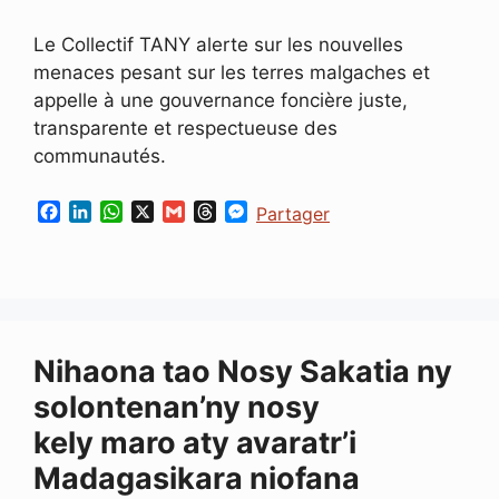
Le Collectif TANY alerte sur les nouvelles
menaces pesant sur les terres malgaches et
appelle à une gouvernance foncière juste,
transparente et respectueuse des
communautés.
F
L
W
X
G
T
M
Partager
a
i
h
m
h
e
c
n
a
a
r
s
e
k
t
i
e
s
b
e
s
l
a
e
o
d
A
d
n
o
I
p
s
g
Nihaona tao Nosy Sakatia ny
k
n
p
e
r
solontenan’ny nosy
kely maro aty avaratr’i
Madagasikara niofana