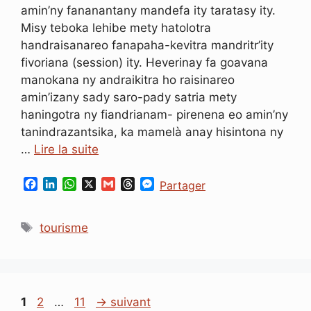
amin’ny fananantany mandefa ity taratasy ity.
Misy teboka lehibe mety hatolotra
handraisanareo fanapaha-kevitra mandritr’ity
fivoriana (session) ity. Heverinay fa goavana
manokana ny andraikitra ho raisinareo
amin’izany sady saro-pady satria mety
haningotra ny fiandrianam- pirenena eo amin’ny
tanindrazantsika, ka mamelà anay hisintona ny
…
Lire la suite
F
L
W
X
G
T
M
Partager
a
i
h
m
h
e
c
n
a
a
r
s
Étiquettes
e
k
t
i
e
s
tourisme
b
e
s
l
a
e
o
d
A
d
n
o
I
p
s
g
k
n
p
e
r
Page
Page
Page
1
2
…
11
→
suivant