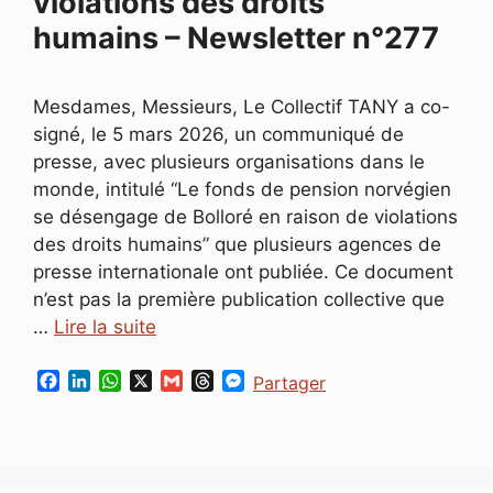
violations des droits
humains – Newsletter n°277
Mesdames, Messieurs, Le Collectif TANY a co-
signé, le 5 mars 2026, un communiqué de
presse, avec plusieurs organisations dans le
monde, intitulé “Le fonds de pension norvégien
se désengage de Bolloré en raison de violations
des droits humains” que plusieurs agences de
presse internationale ont publiée. Ce document
n’est pas la première publication collective que
…
Lire la suite
F
L
W
X
G
T
M
Partager
a
i
h
m
h
e
c
n
a
a
r
s
e
k
t
i
e
s
b
e
s
l
a
e
o
d
A
d
n