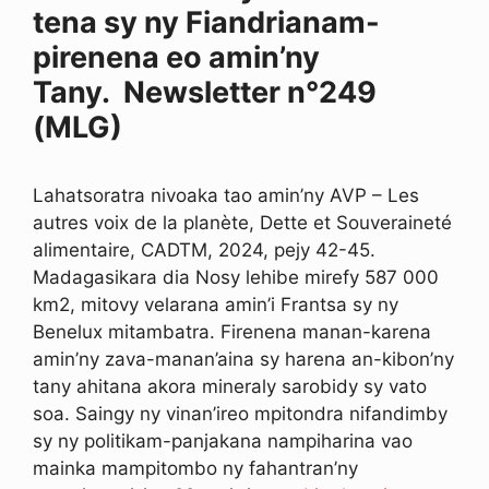
tena sy ny Fiandrianam-
pirenena eo amin’ny
Tany. Newsletter n°249
(MLG)
Lahatsoratra nivoaka tao amin’ny AVP – Les
autres voix de la planète, Dette et Souveraineté
alimentaire, CADTM, 2024, pejy 42-45.
Madagasikara dia Nosy lehibe mirefy 587 000
km2, mitovy velarana amin’i Frantsa sy ny
Benelux mitambatra. Firenena manan-karena
amin’ny zava-manan’aina sy harena an-kibon’ny
tany ahitana akora mineraly sarobidy sy vato
soa. Saingy ny vinan’ireo mpitondra nifandimby
sy ny politikam-panjakana nampiharina vao
mainka mampitombo ny fahantran’ny