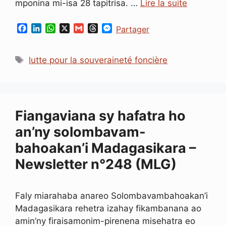
mponina mi-isa 28 tapitrisa. …
Lire la suite
F
L
W
X
G
T
M
Partager
a
i
h
m
h
e
c
n
a
a
r
s
Étiquettes
e
k
t
i
e
s
lutte pour la souveraineté foncière
b
e
s
l
a
e
o
d
A
d
n
o
I
p
s
g
k
n
p
e
r
Fiangaviana sy hafatra ho
an’ny solombavam-
bahoakan’i Madagasikara –
Newsletter n°248 (MLG)
Faly miarahaba anareo Solombavambahoakan’i
Madagasikara rehetra izahay fikambanana ao
amin’ny firaisamonim-pirenena misehatra eo