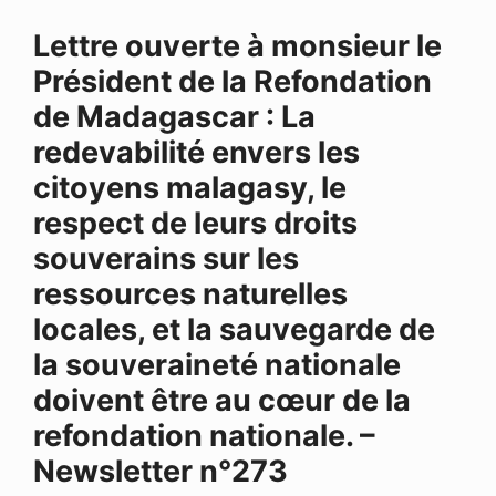
o
I
p
s
g
Lettre ouverte à monsieur le
k
n
p
e
r
Président de la Refondation
de Madagascar : La
redevabilité envers les
citoyens malagasy, le
respect de leurs droits
souverains sur les
ressources naturelles
locales, et la sauvegarde de
la souveraineté nationale
doivent être au cœur de la
refondation nationale. –
Newsletter n°273