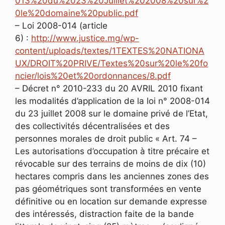
013%20du%2023%20Juillet%202008%20sur%2
0le%20domaine%20public.pdf
– Loi 2008-014 (article
6) :
http://www.justice.mg/wp-
content/uploads/textes/1TEXTES%20NATIONA
UX/DROIT%20PRIVE/Textes%20sur%20le%20fo
ncier/lois%20et%20ordonnances/8.pdf
– Décret n° 2010-233 du 20 AVRIL 2010 fixant
les modalités d’application de la loi n° 2008-014
du 23 juillet 2008 sur le domaine privé de l’Etat,
des collectivités décentralisées et des
personnes morales de droit public « Art. 74 –
Les autorisations d’occupation à titre précaire et
révocable sur des terrains de moins de dix (10)
hectares compris dans les anciennes zones des
pas géométriques sont transformées en vente
définitive ou en location sur demande expresse
des intéressés, distraction faite de la bande