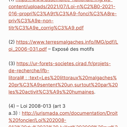
content/uploads/2021/07/Loi-n%C2%B0-2021-
016-propri%C3%A9t%C3%A9-fonci%C3%A8re-
priv%C3%A9e-non-
titr%C3%A9e_corrig%C3%A9.pdf
(2)
https://www.terresmalgaches.info/IMG/pdf/L
oi_2006-031.pdf
– Exposé des motifs
(3)
https://ur-forets-societes.cirad.fr/projets-
de-recherche/ifb-
litoral# : :text=Les%20littoraux%20malgaches%
20pr%C3%A9sentent%20un,surtout%20par%20
les%20activit%C3%A9s%20humaines
.
(4) – Loi 2008-013 (art 3
a.3) :
http://jurismada.com/documentation/Droit
%20foncier/Loi%202008-