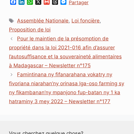
F
L
W
X
G
T
M
Partager
a
i
h
m
h
e
c
n
a
a
r
s
Étiquettes
e
k
t
i
e
s
Assemblée Nationale
,
Loi foncière
,
b
e
s
l
a
e
Proposition de loi
o
d
A
d
n
o
I
p
s
g
Pour le maintien de la présomption de
k
n
p
e
propriété dans la loi 2021-016 afin d’assurer
r
l’autosuffisance et la souveraineté alimentaires
à Madagascar – Newsletter n°175
Famintinana ny fifanarahana vokatry ny
fivoriana niarahan’ny orinasa lga-oso farming sy
ny fikambanan’ny mpanjono fup-batan ny 1 ka
hatraminy 3 mey 2022 – Newsletter n°177
Vous cherchez quelque chose?