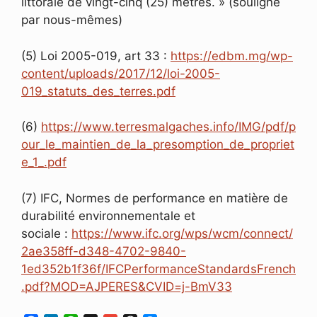
littorale de vingt-cinq (25) mètres. » (souligné
par nous-mêmes)
(5) Loi 2005-019, art 33 :
https://edbm.mg/wp-
content/uploads/2017/12/loi-2005-
019_statuts_des_terres.pdf
(6)
https://www.terresmalgaches.info/IMG/pdf/p
our_le_maintien_de_la_presomption_de_propriet
e_1_.pdf
(7) IFC, Normes de performance en matière de
durabilité environnementale et
sociale :
https://www.ifc.org/wps/wcm/connect/
2ae358ff-d348-4702-9840-
1ed352b1f36f/IFCPerformanceStandardsFrench
.pdf?MOD=AJPERES&CVID=j-BmV33