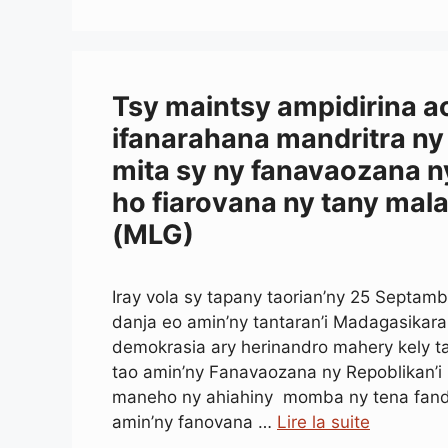
Tsy maintsy ampidirina a
ifanarahana mandritra ny
mita sy ny fanavaozana n
ho fiarovana ny tany mal
(MLG)
Iray vola sy tapany taorian’ny 25 Septa
danja eo amin’ny tantaran’i Madagasikara
demokrasia ary herinandro mahery kely 
tao amin’ny Fanavaozana ny Repoblikan’i
maneho ny ahiahiny momba ny tena fan
amin’ny fanovana …
Lire la suite