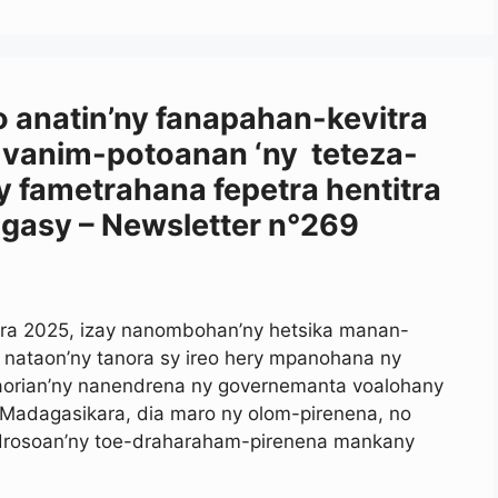
o anatin’ny fanapahan-kevitra
 vanim-potoanan ‘ny teteza-
y fametrahana fepetra hentitra
agasy – Newsletter n°269
mbra 2025, izay nanombohan’ny hetsika manan-
 nataon’ny tanora sy ireo hery mpanohana ny
taorian’ny nanendrena ny governemanta voalohany
 Madagasikara, dia maro ny olom-pirenena, no
drosoan’ny toe-draharaham-pirenena mankany