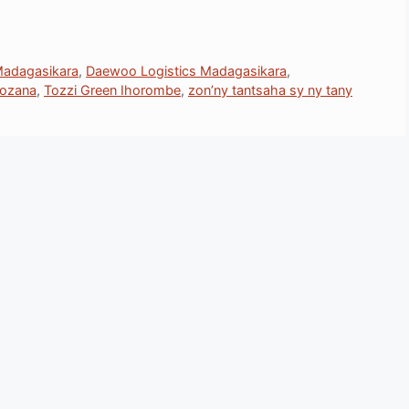
 Madagasikara
,
Daewoo Logistics Madagasikara
,
aozana
,
Tozzi Green Ihorombe
,
zon’ny tantsaha sy ny tany