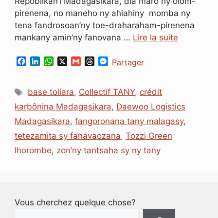
Repoblikan’i Madagasikara, dia maro ny olom-
pirenena, no maneho ny ahiahiny momba ny
tena fandrosoan’ny toe-draharaham-pirenena
mankany amin’ny fanovana …
Lire la suite
F
L
W
X
G
T
M
Partager
a
i
h
m
h
e
c
n
a
a
r
s
Étiquettes
e
k
t
i
e
s
base toliara
,
Collectif TANY
,
crédit
b
e
s
l
a
e
karbônina Madagasikara
,
Daewoo Logistics
o
d
A
d
n
o
I
p
s
g
Madagasikara
,
fangoronana tany malagasy
,
k
n
p
e
tetezamita sy fanavaozana
,
Tozzi Green
r
Ihorombe
,
zon’ny tantsaha sy ny tany
Vous cherchez quelque chose?