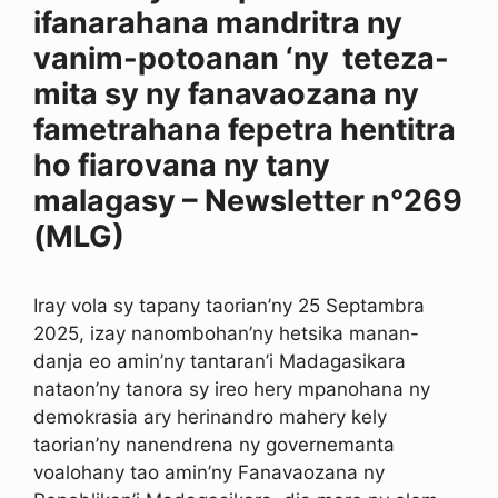
ifanarahana mandritra ny
vanim-potoanan ‘ny teteza-
mita sy ny fanavaozana ny
fametrahana fepetra hentitra
ho fiarovana ny tany
malagasy – Newsletter n°269
(MLG)
Iray vola sy tapany taorian’ny 25 Septambra
2025, izay nanombohan’ny hetsika manan-
danja eo amin’ny tantaran’i Madagasikara
nataon’ny tanora sy ireo hery mpanohana ny
demokrasia ary herinandro mahery kely
taorian’ny nanendrena ny governemanta
voalohany tao amin’ny Fanavaozana ny