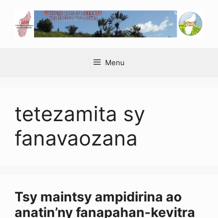
Aller
au
contenu
Menu
tetezamita sy
fanavaozana
Tsy maintsy ampidirina ao
anatin’ny fanapahan-kevitra