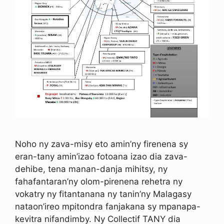
Noho ny zava-misy eto amin’ny firenena sy
eran-tany amin’izao fotoana izao dia zava-
dehibe, tena manan-danja mihitsy, ny
fahafantaran’ny olom-pirenena rehetra ny
vokatry ny fitantanana ny tanin’ny Malagasy
nataon’ireo mpitondra fanjakana sy mpanapa-
kevitra nifandimby. Ny Collectif TANY dia