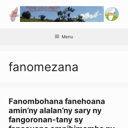
Aller
au
contenu
Menu
fanomezana
Fanombohana fanehoana
amin’ny alalan’ny sary ny
fangoronan-tany sy