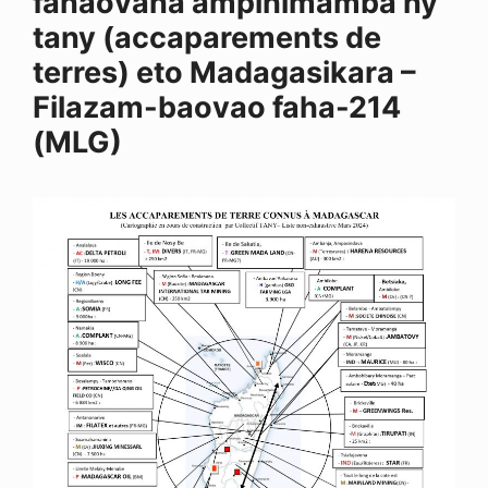
fanaovana ampihimamba ny
tany (accaparements de
terres) eto Madagasikara –
Filazam-baovao faha-214
(MLG)