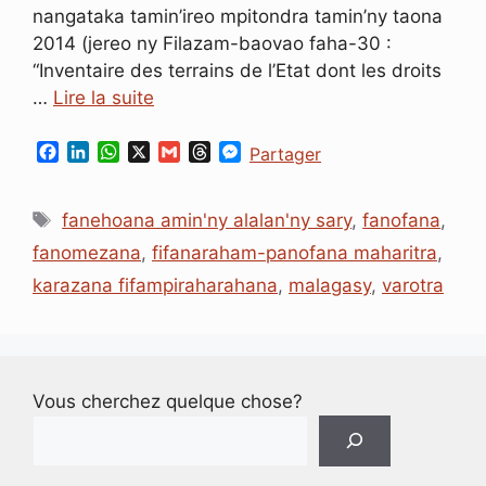
nangataka tamin’ireo mpitondra tamin’ny taona
2014 (jereo ny Filazam-baovao faha-30 :
“Inventaire des terrains de l’Etat dont les droits
…
Lire la suite
F
L
W
X
G
T
M
Partager
a
i
h
m
h
e
c
n
a
a
r
s
Étiquettes
e
k
t
i
e
s
fanehoana amin'ny alalan'ny sary
,
fanofana
,
b
e
s
l
a
e
fanomezana
,
fifanaraham-panofana maharitra
,
o
d
A
d
n
o
I
p
s
g
karazana fifampiraharahana
,
malagasy
,
varotra
k
n
p
e
r
Vous cherchez quelque chose?