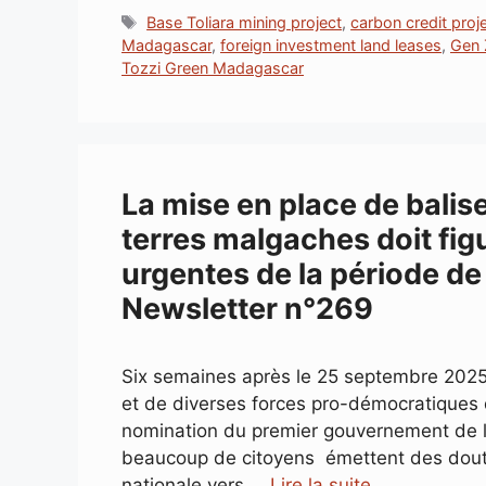
c
n
a
a
r
s
Étiquettes
Base Toliara mining project
,
carbon credit pro
e
k
t
i
e
s
Madagascar
,
foreign investment land leases
,
Gen 
b
e
s
l
a
e
Tozzi Green Madagascar
o
d
A
d
n
o
I
p
s
g
k
n
p
e
r
La mise en place de balis
terres malgaches doit fig
urgentes de la période de
Newsletter n°269
Six semaines après le 25 septembre 2025,
et de diverses forces pro-démocratiques
nomination du premier gouvernement de 
beaucoup de citoyens émettent des doutes, 
nationale vers …
Lire la suite