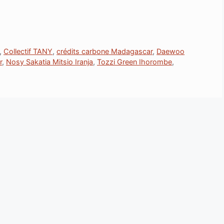
,
Collectif TANY
,
crédits carbone Madagascar
,
Daewoo
r
,
Nosy Sakatia Mitsio Iranja
,
Tozzi Green Ihorombe
,