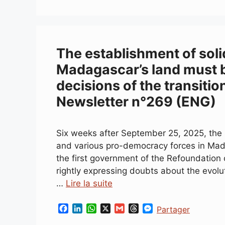
The establishment of soli
Madagascar’s land must b
decisions of the transitio
Newsletter n°269 (ENG)
Six weeks after September 25, 2025, the s
and various pro-democracy forces in Mad
the first government of the Refoundation
rightly expressing doubts about the evolu
…
Lire la suite
F
L
W
X
G
T
M
Partager
a
i
h
m
h
e