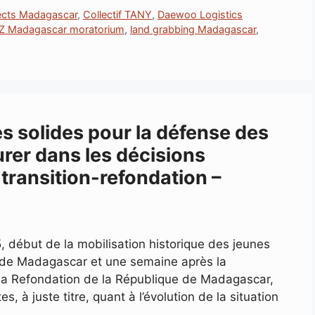
jects Madagascar
,
Collectif TANY
,
Daewoo Logistics
Z Madagascar moratorium
,
land grabbing Madagascar
,
es solides pour la défense des
urer dans les décisions
 transition-refondation –
 début de la mobilisation historique des jeunes
 de Madagascar et une semaine après la
la Refondation de la République de Madagascar,
à juste titre, quant à l’évolution de la situation