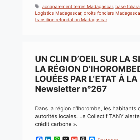
c
n
a
a
r
s
Étiquettes
accaparement terres Madagascar
,
base toliara
e
k
t
i
e
s
Logistics Madagascar
,
droits fonciers Madagasca
b
e
s
l
a
e
transition refondation Madagascar
o
d
A
d
n
o
I
p
s
g
k
n
p
e
r
UN CLIN D’OEIL SUR LA 
LA RÉGION D’IHOROMBE
LOUÉES PAR L‘ETAT À LA
Newsletter n°267
Dans la région d’Ihorombe, les habitants
autorités locales. Le Collectif TANY alert
crédit carbone ».
F
L
W
X
G
T
M