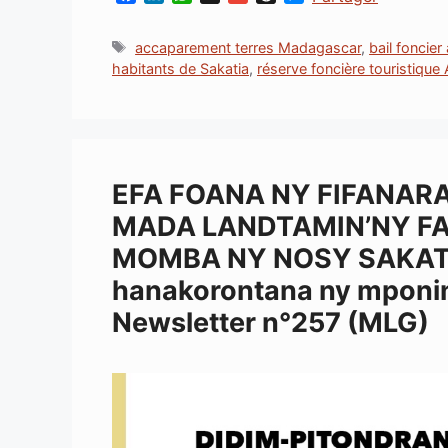
a
i
h
m
h
e
c
n
a
a
r
s
Étiquettes
accaparement terres Madagascar
,
bail foncie
e
k
t
i
e
s
habitants de Sakatia
,
réserve foncière touristiqu
b
e
s
l
a
e
o
d
A
d
n
o
I
p
s
g
k
n
p
e
r
EFA FOANA NY FIFANAR
MADA LANDTAMIN’NY F
MOMBA NY NOSY SAKATIA
hanakorontana ny mponina 
Newsletter n°257 (MLG)