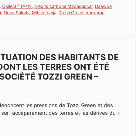
,
Collectif TANY
,
crédits carbone Madagascar
,
Daewoo
r
,
Nosy Sakatia Mitsio Iranja
,
Tozzi Green Ihorombe
,
SITUATION DES HABITANTS DE
DONT LES TERRES ONT ÉTÉ
 SOCIÉTÉ TOZZI GREEN –
 dénoncent les pressions de Tozzi Green et des
e sur l’accaparement des terres et les dérives du «