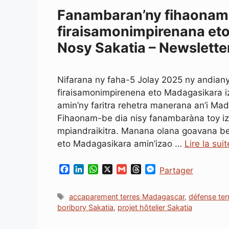
Fanambaran’ny fihaonam-
firaisamonimpirenana e
Nosy Sakatia – Newslette
Nifarana ny faha-5 Jolay 2025 ny andian
firaisamonimpirenena eto Madagasikara i
amin’ny faritra rehetra manerana an’i Ma
Fihaonam-be dia nisy fanambaràna toy iz
mpiandraikitra. Manana olana goavana be
eto Madagasikara amin’izao …
Lire la suit
F
L
W
X
G
T
M
Partager
a
i
h
m
h
e
c
n
a
a
r
s
Étiquettes
accaparement terres Madagascar
,
défense te
e
k
t
i
e
s
boribory Sakatia
,
projet hôtelier Sakatia
b
e
s
l
a
e
o
d
A
d
n