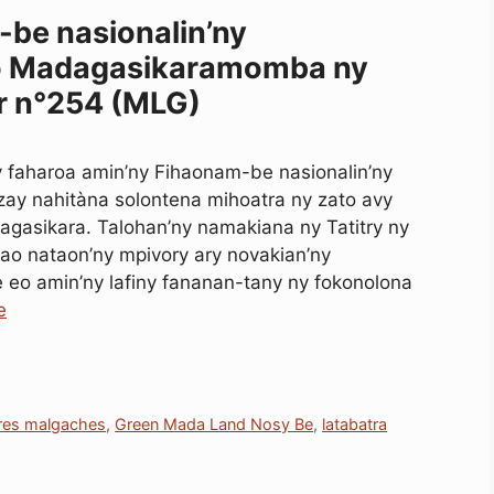
be nasionalin’ny
to Madagasikaramomba ny
r n°254 (MLG)
y faharoa amin’ny Fihaonam-be nasionalin’ny
zay nahitàna solontena mihoatra ny zato avy
dagasikara. Talohan’ny namakiana ny Tatitry ny
ao nataon’ny mpivory ary novakian’ny
 eo amin’ny lafiny fananan-tany ny fokonolona
e
rres malgaches
,
Green Mada Land Nosy Be
,
latabatra