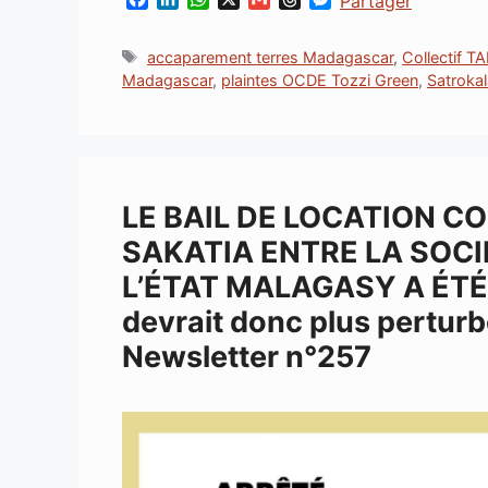
Partager
a
i
h
m
h
e
c
n
a
a
r
s
Étiquettes
accaparement terres Madagascar
,
Collectif T
e
k
t
i
e
s
Madagascar
,
plaintes OCDE Tozzi Green
,
Satroka
b
e
s
l
a
e
o
d
A
d
n
o
I
p
s
g
k
n
p
e
r
LE BAIL DE LOCATION C
SAKATIA ENTRE LA SOC
L’ÉTAT MALAGASY A ÉTÉ 
devrait donc plus perturber
Newsletter n°257