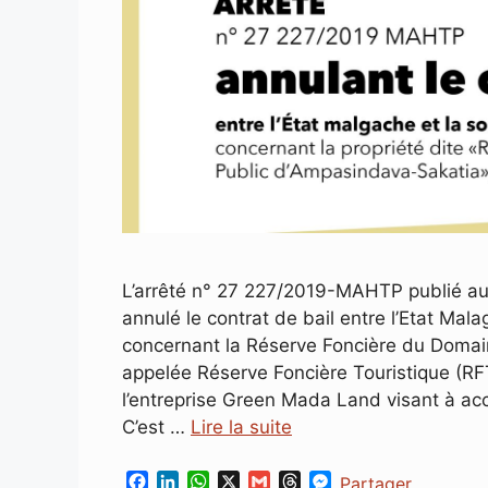
L’arrêté n° 27 227/2019-MAHTP publié au
annulé le contrat de bail entre l’Etat Ma
concernant la Réserve Foncière du Domai
appelée Réserve Foncière Touristique (RFT)
l’entreprise Green Mada Land visant à acc
C’est …
Lire la suite
F
L
W
X
G
T
M
Partager