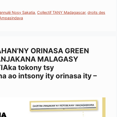
r annulé Nosy Sakatia
,
Collectif TANY Madagascar
,
droits des
e Ampasindava
AHAN’NY ORINASA GREEN
ANJAKANA MALAGASY
ka tokony tsy
ao intsony ity orinasa ity –