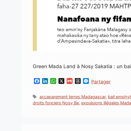
Green Mada Land à Nosy Sakatia : un bail
F
L
W
X
G
T
M
Partager
a
i
h
m
h
e
c
n
a
a
r
s
Étiquettes
accaparement terres Madagascar
,
bail emphyt
e
k
t
i
e
s
droits fonciers Nosy Be
,
expulsions illégales Mad
b
e
s
l
a
e
o
d
A
d
n
o
I
p
s
g
k
n
p
e
r