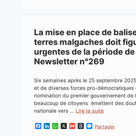
La mise en place de balis
terres malgaches doit fig
urgentes de la période de
Newsletter n°269
Six semaines après le 25 septembre 2025,
et de diverses forces pro-démocratiques
nomination du premier gouvernement de 
beaucoup de citoyens émettent des doutes, 
nationale vers …
Lire la suite
F
L
W
X
G
T
M
Partager
a
i
h
m
h
e