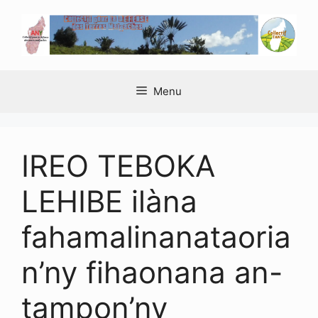
Aller
au
contenu
Menu
IREO TEBOKA
LEHIBE ilàna
fahamalinanataoria
n’ny fihaonana an-
tampon’ny