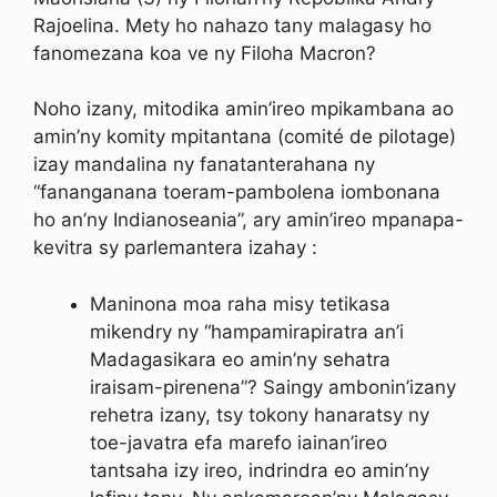
Rajoelina. Mety ho nahazo tany malagasy ho
fanomezana koa ve ny Filoha Macron?
Noho izany, mitodika amin’ireo mpikambana ao
amin’ny komity mpitantana (comité de pilotage)
izay mandalina ny fanatanterahana ny
“fananganana toeram-pambolena iombonana
ho an’ny Indianoseania”, ary amin’ireo mpanapa-
kevitra sy parlemantera izahay :
Maninona moa raha misy tetikasa
mikendry ny “hampamirapiratra an’i
Madagasikara eo amin’ny sehatra
iraisam-pirenena”? Saingy ambonin’izany
rehetra izany, tsy tokony hanaratsy ny
toe-javatra efa marefo iainan’ireo
tantsaha izy ireo, indrindra eo amin’ny