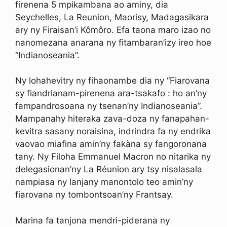
firenena 5 mpikambana ao aminy, dia
Seychelles, La Reunion, Maorisy, Madagasikara
ary ny Firaisan’i Kômôro. Efa taona maro izao no
nanomezana anarana ny fitambaran’izy ireo hoe
“Indianoseania”.
Ny lohahevitry ny fihaonambe dia ny “Fiarovana
sy fiandrianam-pirenena ara-tsakafo : ho an’ny
fampandrosoana ny tsenan’ny Indianoseania”.
Mampanahy hiteraka zava-doza ny fanapahan-
kevitra sasany noraisina, indrindra fa ny endrika
vaovao miafina amin’ny fakàna sy fangoronana
tany. Ny Filoha Emmanuel Macron no nitarika ny
delegasionan’ny La Réunion ary tsy nisalasala
nampiasa ny lanjany manontolo teo amin’ny
fiarovana ny tombontsoan’ny Frantsay.
Marina fa tanjona mendri-piderana ny