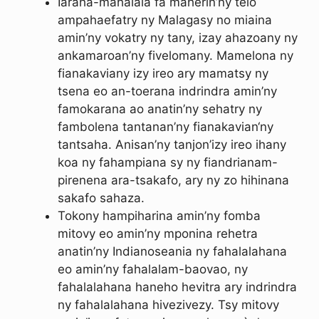
Iaraha-mahalala fa maherin’ny telo
ampahaefatry ny Malagasy no miaina
amin’ny vokatry ny tany, izay ahazoany ny
ankamaroan’ny fivelomany. Mamelona ny
fianakaviany izy ireo ary mamatsy ny
tsena eo an-toerana indrindra amin’ny
famokarana ao anatin’ny sehatry ny
fambolena tantanan’ny fianakavian‘ny
tantsaha. Anisan’ny tanjon’izy ireo ihany
koa ny fahampiana sy ny fiandrianam-
pirenena ara-tsakafo, ary ny zo hihinana
sakafo sahaza.
Tokony hampiharina amin’ny fomba
mitovy eo amin’ny mponina rehetra
anatin’ny Indianoseania ny fahalalahana
eo amin’ny fahalalam-baovao, ny
fahalalahana haneho hevitra ary indrindra
ny fahalalahana hivezivezy. Tsy mitovy