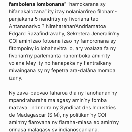
fambolena iombonana
” “hamokarana sy
hifanakalozana” ity izay nolanian’ireo filoham-
panjakana 5 nandritry ny fivoriana tao
Antananarivo ? Nireharehan’Andriamatoa
Edgard Razafindravahy, Sekretera Jeneralin’ny
COI amin’izao fotoana izao ny famoronana sy
fitompoiny io lohahevitra io, ary voalaza fa ny
fivorian’ny parlemanta hanomboka amin’ity
volana Mey ity no hanapaka ny fiantraikany
mivaingana sy ny fepetra ara-dalàna momba
izany.
Ny zava-baovao faharoa dia ny fanohanan’ny
mpandraharaha malagasy amin’ny fomba
mazava, indrindra ny Syndicat des Industries
de Madagascar (SIM), ny politikan’ny COI
amin’ny fiarovana ny fiaraha-miasa eo amin’ny
orinasa malagasy sy indianoseaniana.