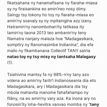
fikatsahana ny hanamafisana ny fiaraha-miasa
sy ny firaisankina eo amin’ireo nosy dimy.
Saingy tsy tokony ho toy ny fiaraha-miasa eo
amin’ny soavaly sy ny mpitaingina azy izany.
Hatramin’ny nanombohan’ity tetikasa ity
tamin’ny taona 2013 teo ambanin’ny teny
filamatra nanjary malaza hoe “Madagasikara,
sompitry ny Ranomasimbe Indianina”, dia efa
mailo ny fikambanana Collectif TANY satria
natao toy ny tsy misy ny tantsaha Malagasy
(1).
Tsiahivina mantsy fa ny 98%-n’ny tany azo
volena ao amin’ny faritr’i Indianoseania dia eto
Madagasikara, ary i Madagasikara dia tsy
mbola mahavita manome fahafahampo ny
filàny, na eo amin’ny vary aza. Ka inona ary no
fonosin’ity loha-hevitra vaovao momba ny “
tany