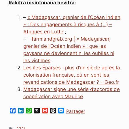
Rakitra nisintonana hevitra:
–
« Madagascar, grenier de l’Océan Indien
» : Des engagements à risques à (…) –
Afriques en Lutte
;
–
farmlandgrab.org | « Madagascar,
grenier de l’Océan Indien » : que les
paysans ne deviennent ni les oubliés ni
les victimes
.
Les îles Éparses : plus d’un siècle après la
colonisation française, où en sont les
revendications de Madagascar ? – Geo.fr
Madagascar signe une série d’accords de
coopération avec Maurice
.
F
L
W
X
G
T
M
Partager
a
i
h
m
h
e
c
n
a
a
r
s
Étiquettes
e
k
t
i
e
s
COI