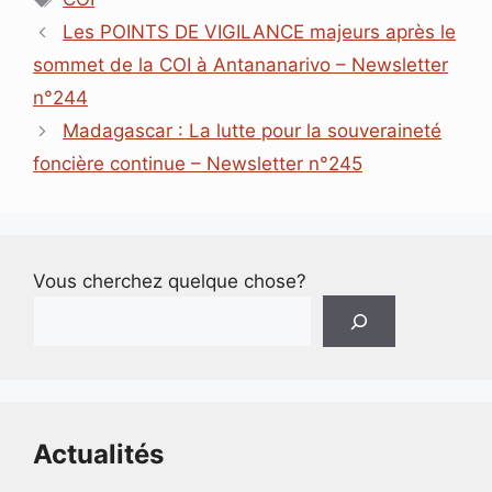
b
e
s
l
a
e
Les POINTS DE VIGILANCE majeurs après le
o
d
A
d
n
o
I
p
s
g
sommet de la COI à Antananarivo – Newsletter
k
n
p
e
n°244
r
Madagascar : La lutte pour la souveraineté
foncière continue – Newsletter n°245
Vous cherchez quelque chose?
Actualités