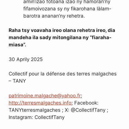
amin’izao fotoana izao ny hamoràn’ny
fifamoivozana sy ny fikarohana làlam-
barotra ananan’ny rehetra.
Raha tsy voavaha ireo olana rehetra ireo, dia
mandeha ila sady mitongilana ny “fiaraha-
miasa”.
30 Aprily 2025
Collectif pour la défense des terres malgaches
– TANY
patrimoine.malgache@yahoo.fr
;
http://terresmalgaches.info
; Facebook:
TANYterresmalgaches ; X: @CollectifTany ;
Instagram: CollectifTany