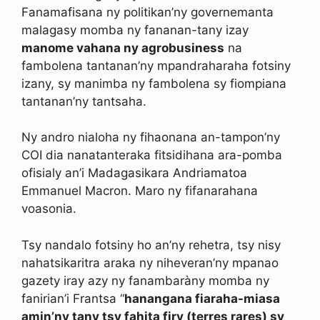
Fanamafisana ny politikan’ny governemanta
malagasy momba ny fananan-tany izay
manome vahana ny agrobusiness
na
fambolena tantanan’ny mpandraharaha fotsiny
izany, sy manimba ny fambolena sy fiompiana
tantanan’ny tantsaha.
Ny andro nialoha ny fihaonana an-tampon’ny
COI dia nanatanteraka fitsidihana ara-pomba
ofisialy an’i Madagasikara Andriamatoa
Emmanuel Macron. Maro ny fifanarahana
voasonia.
Tsy nandalo fotsiny ho an’ny rehetra, tsy nisy
nahatsikaritra araka ny niheveran’ny mpanao
gazety iray azy ny fanambaràny momba ny
fanirian’i Frantsa “
hanangana fiaraha-miasa
amin’ny tany tsy fahita firy (terres rares) sy