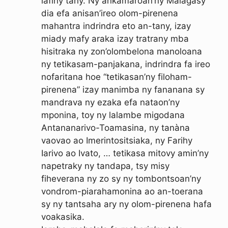
lafiny tany. Ny ankamaroan’ny Malagasy
dia efa anisan’ireo olom-pirenena
mahantra indrindra eto an-tany, izay
miady mafy araka izay tratrany mba
hisitraka ny zon’olombelona manoloana
ny tetikasam-panjakana, indrindra fa ireo
nofaritana hoe “tetikasan’ny filoham-
pirenena” izay manimba ny fananana sy
mandrava ny ezaka efa nataon’ny
mponina, toy ny lalambe migodana
Antananarivo-Toamasina, ny tanàna
vaovao ao Imerintositsiaka, ny Farihy
Iarivo ao Ivato, … tetikasa mitovy amin’ny
napetraky ny tandapa, tsy misy
fiheverana ny zo sy ny tombontsoan’ny
vondrom-piarahamonina ao an-toerana
sy ny tantsaha ary ny olom-pirenena hafa
voakasika.