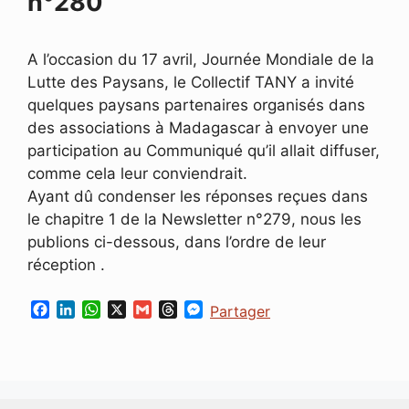
n°280
A l’occasion du 17 avril, Journée Mondiale de la
Lutte des Paysans, le Collectif TANY a invité
quelques paysans partenaires organisés dans
des associations à Madagascar à envoyer une
participation au Communiqué qu’il allait diffuser,
comme cela leur conviendrait.
Ayant dû condenser les réponses reçues dans
le chapitre 1 de la Newsletter n°279, nous les
publions ci-dessous, dans l’ordre de leur
réception .
F
L
W
X
G
T
M
Partager
a
i
h
m
h
e
c
n
a
a
r
s
e
k
t
i
e
s
b
e
s
l
a
e
o
d
A
d
n