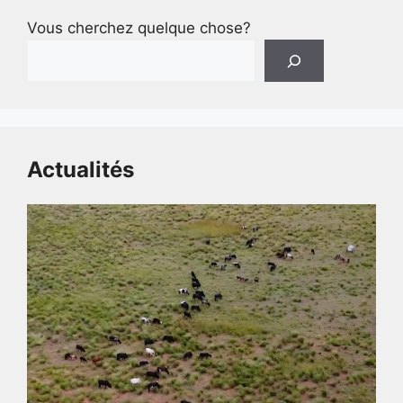
o
I
p
s
g
Vous cherchez quelque chose?
k
n
p
e
r
Actualités