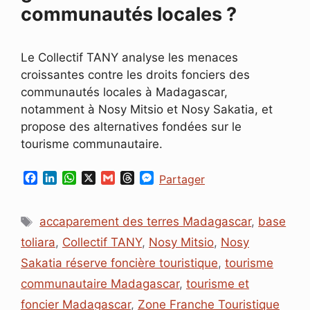
communautés locales ?
Le Collectif TANY analyse les menaces
croissantes contre les droits fonciers des
communautés locales à Madagascar,
notamment à Nosy Mitsio et Nosy Sakatia, et
propose des alternatives fondées sur le
tourisme communautaire.
F
L
W
X
G
T
M
Partager
a
i
h
m
h
e
c
n
a
a
r
s
Étiquettes
e
k
t
i
e
s
accaparement des terres Madagascar
,
base
b
e
s
l
a
e
toliara
,
Collectif TANY
,
Nosy Mitsio
,
Nosy
o
d
A
d
n
o
I
p
s
g
Sakatia réserve foncière touristique
,
tourisme
k
n
p
e
communautaire Madagascar
,
tourisme et
r
foncier Madagascar
,
Zone Franche Touristique