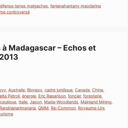
défense terres malgaches
,
fanjanahantany maoderina
sme controversé
 à Madagascar – Echos et
 2013
ovy
,
Australie
,
Bionexx
,
cadre juridique
,
Canada
,
Chine
,
elta Petroli
,
énergie
,
Eric Raparison
,
foncier
,
foresterie
,
aceutique
,
Italie
,
Japon
,
Mada-Woodlands
,
Mainland Mining
,
 Randrianarimanana
,
QMM
,
Re-Common
,
Royaume-Uni
,
ourisme