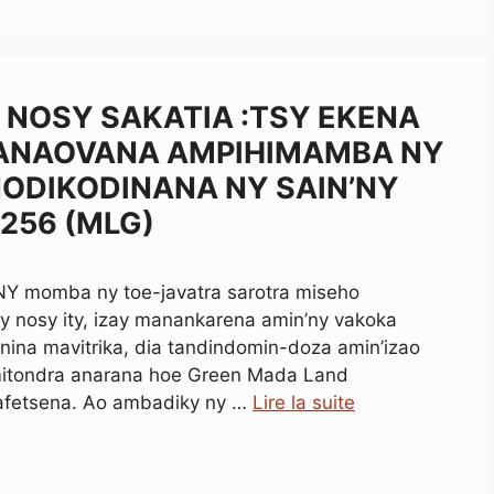
NOSY SAKATIA :TSY EKENA
ANAOVANA AMPIHIMAMBA NY
ODIKODINANA NY SAIN’NY
°256 (MLG)
ANY momba ny toe-javatra sarotra miseho
ty nosy ity, izay manankarena amin’ny vakoka
ina mavitrika, dia tandindomin-doza amin’izao
 mitondra anarana hoe Green Mada Land
afetsena. Ao ambadiky ny …
Lire la suite