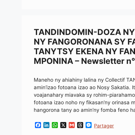
TANDINDOMIN-DOZA NY 
NY FANGORONANA SY F
TANYTSY EKENA NY FAN
MPONINA – Newsletter n
Maneho ny ahiahiny lalina ny Collectif T
amin’izao fotoana izao ao Nosy Sakatia. I
voajanahary miavaka sy rohim-piarahamon
fotoana izao noho ny fikasan’ny orinasa
hangorona tany ao amin’ny fomba feno h
F
L
W
X
G
T
M
Partager
a
i
h
m
h
e