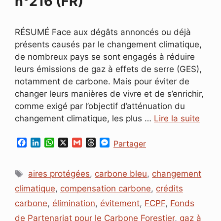
n°216 (FR)
RÉSUMÉ Face aux dégâts annoncés ou déjà
présents causés par le changement climatique,
de nombreux pays se sont engagés à réduire
leurs émissions de gaz à effets de serre (GES),
notamment de carbone. Mais pour éviter de
changer leurs manières de vivre et de s’enrichir,
comme exigé par l’objectif d’atténuation du
changement climatique, les plus …
Lire la suite
F
L
W
X
G
T
M
Partager
a
i
h
m
h
e
c
n
a
a
r
s
Étiquettes
e
k
t
i
e
s
aires protégées
,
carbone bleu
,
changement
b
e
s
l
a
e
climatique
,
compensation carbone
,
crédits
o
d
A
d
n
o
I
p
s
g
carbone
,
élimination
,
évitement
,
FCPF
,
Fonds
k
n
p
e
de Partenariat pour le Carbone Forestier
,
gaz à