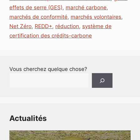
r
effets de serre (GES)
,
marché carbone
,
marchés de conformité
,
marchés volontaires
,
Net Zéro
,
REDD+
,
réduction
,
système de
certification des crédits-carbone
Vous cherchez quelque chose?
Actualités