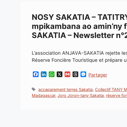
k
n
p
e
r
NOSY SAKATIA – TATITRY
mpikambana ao amin’ny
SAKATIA – Newsletter n°
L’association ANJAVA-SAKATIA rejette le
Réserve Foncière Touristique et prépare un
F
L
W
X
G
T
M
Partager
a
i
h
m
h
e
c
n
a
a
r
s
Étiquettes
accaparement terres Sakatia
,
Collectif TANY 
e
k
t
i
e
s
Madagascar
,
Joro Joron-tany Sakatia
,
réserve fo
b
e
s
l
a
e
o
d
A
d
n
o
I
p
s
g
k
n
p
e
r