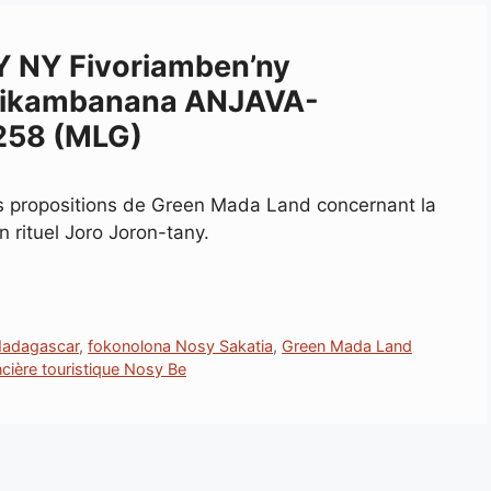
 NY Fivoriamben’ny
 fikambanana ANJAVA-
258 (MLG)
s propositions de Green Mada Land concernant la
 rituel Joro Joron-tany.
Madagascar
,
fokonolona Nosy Sakatia
,
Green Mada Land
ncière touristique Nosy Be