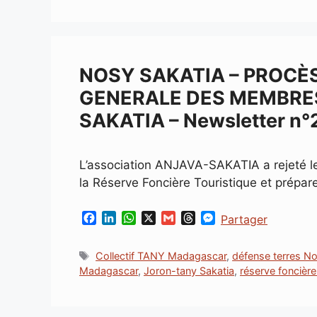
NOSY SAKATIA – PROCÈ
GENERALE DES MEMBRES
SAKATIA – Newsletter n°
L’association ANJAVA-SAKATIA a rejeté 
la Réserve Foncière Touristique et prépare
F
L
W
X
G
T
M
Partager
a
i
h
m
h
e
c
n
a
a
r
s
Étiquettes
Collectif TANY Madagascar
,
défense terres No
e
k
t
i
e
s
Madagascar
,
Joron-tany Sakatia
,
réserve foncière
b
e
s
l
a
e
o
d
A
d
n
o
I
p
s
g