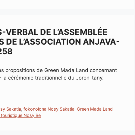
S-VERBAL DE L’ASSEMBLÉE
 DE L’ASSOCIATION ANJAVA-
258
les propositions de Green Mada Land concernant
 la cérémonie traditionnelle du Joron-tany.
sy Sakatia
,
fokonolona Nosy Sakatia
,
Green Mada Land
 touristique Nosy Be