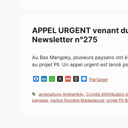
APPEL URGENT venant du
Newsletter n°275
Au Bas Mangoky, plusieurs paysans ont été
au projet PII. Un appel urgent est lancé po
F
L
W
X
G
T
M
Partager
a
i
h
m
h
e
c
n
a
a
r
s
Étiquettes
arrestations Ambahikily
,
Comité d’Attribution 
e
k
t
i
e
s
paysans
,
justice foncière Madagascar
,
projet PII
b
e
s
l
a
e
o
d
A
d
n
o
I
p
s
g
k
n
p
e
r