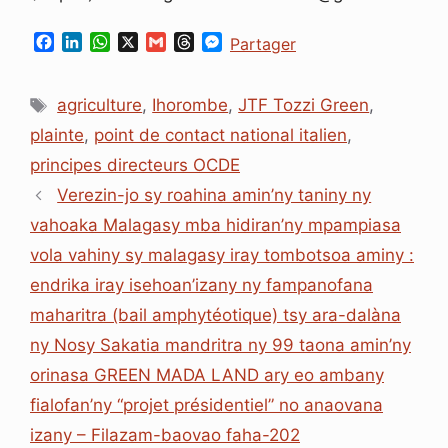
F
L
W
X
G
T
M
Partager
a
i
h
m
h
e
c
n
a
a
r
s
Étiquettes
e
k
t
i
e
s
agriculture
,
Ihorombe
,
JTF Tozzi Green
,
b
e
s
l
a
e
plainte
,
point de contact national italien
,
o
d
A
d
n
o
I
p
s
g
principes directeurs OCDE
k
n
p
e
Verezin-jo sy roahina amin’ny taniny ny
r
vahoaka Malagasy mba hidiran’ny mpampiasa
vola vahiny sy malagasy iray tombotsoa aminy :
endrika iray isehoan’izany ny fampanofana
maharitra (bail amphytéotique) tsy ara-dalàna
ny Nosy Sakatia mandritra ny 99 taona amin’ny
orinasa GREEN MADA LAND ary eo ambany
fialofan’ny “projet présidentiel” no anaovana
izany – Filazam-baovao faha-202