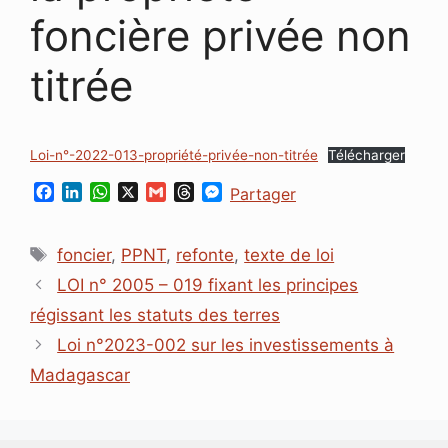
foncière privée non
titrée
Loi-n°-2022-013-propriété-privée-non-titrée
Télécharger
F
L
W
X
G
T
M
Partager
a
i
h
m
h
e
c
n
a
a
r
s
Étiquettes
e
k
t
i
e
s
foncier
,
PPNT
,
refonte
,
texte de loi
b
e
s
l
a
e
LOI n° 2005 – 019 fixant les principes
o
d
A
d
n
o
I
p
s
g
régissant les statuts des terres
k
n
p
e
Loi n°2023-002 sur les investissements à
r
Madagascar