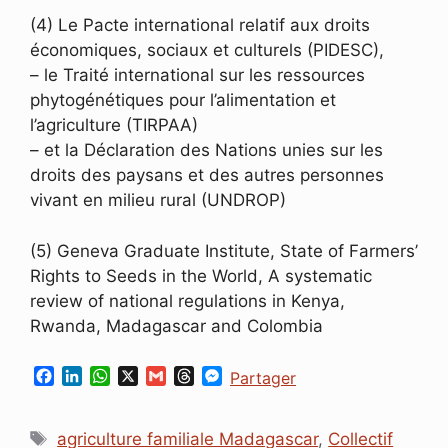
(4) Le Pacte international relatif aux droits
économiques, sociaux et culturels (PIDESC),
– le Traité international sur les ressources
phytogénétiques pour l’alimentation et
l’agriculture (TIRPAA)
– et la Déclaration des Nations unies sur les
droits des paysans et des autres personnes
vivant en milieu rural (UNDROP)
(5) Geneva Graduate Institute, State of Farmers’
Rights to Seeds in the World, A systematic
review of national regulations in Kenya,
Rwanda, Madagascar and Colombia
F
L
W
X
G
T
M
Partager
a
i
h
m
h
e
c
n
a
a
r
s
Étiquettes
e
k
t
i
e
s
agriculture familiale Madagascar
,
Collectif