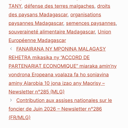
b
e
s
l
a
e
TANY
,
défense des terres malgaches
,
droits
o
d
A
d
n
o
I
p
s
g
des paysans Madagascar
,
organisations
k
n
p
e
paysannes Madagascar
,
semences paysannes
,
r
souveraineté alimentaire Madagascar
,
Union
Européenne Madagascar
FANAIRANA NY MPONINA MALAGASY
REHETRA mikasika ny “ACCORD DE
PARTENARIAT ECONOMIQUE” miaraka amin’ny
vondrona Eropeana voalaza fa ho soniavina
aminy Alarobia 10 jona izao any Maorisy –
Newsletter n°285 (MLG)
Contribution aux assises nationales sur le
foncier de Juin 2026 – Newsletter n°286
(FR/MLG)