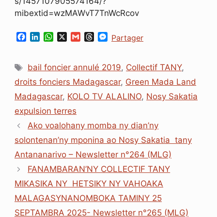
s/1457107905574164/?
mibextid=wzMAWvT7TnWcRcov
F
L
W
X
G
T
M
Partager
a
i
h
m
h
e
c
n
a
a
r
s
Étiquettes
e
k
t
i
e
s
bail foncier annulé 2019
,
Collectif TANY
,
b
e
s
l
a
e
droits fonciers Madagascar
,
Green Mada Land
o
d
A
d
n
o
I
p
s
g
Madagascar
,
KOLO TV ALALINO
,
Nosy Sakatia
k
n
p
e
expulsion terres
r
Ako voalohany momba ny dian’ny
solontenan’ny mponina ao Nosy Sakatia tany
Antananarivo – Newsletter n°264 (MLG)
FANAMBARAN’NY COLLECTIF TANY
MIKASIKA NY HETSIKY NY VAHOAKA
MALAGASYNANOMBOKA TAMINY 25
SEPTAMBRA 2025- Newsletter n°265 (MLG)