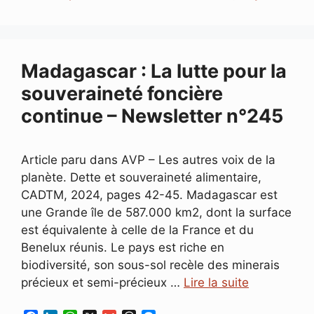
b
e
s
l
a
e
o
d
A
d
n
o
I
p
s
g
k
n
p
e
r
Madagascar : La lutte pour la
souveraineté foncière
continue – Newsletter n°245
Article paru dans AVP – Les autres voix de la
planète. Dette et souveraineté alimentaire,
CADTM, 2024, pages 42-45. Madagascar est
une Grande île de 587.000 km2, dont la surface
est équivalente à celle de la France et du
Benelux réunis. Le pays est riche en
biodiversité, son sous-sol recèle des minerais
précieux et semi-précieux …
Lire la suite