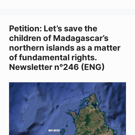
b
e
s
l
a
e
o
d
A
d
n
o
I
p
s
g
k
n
p
e
r
Petition: Let’s save the
children of Madagascar’s
northern islands as a matter
of fundamental rights.
Newsletter n°246 (ENG)