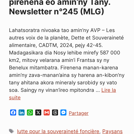
pirenena eo amin’ny Tany.
Newsletter n°245 (MLG)
Lahatsoratra nivoaka tao amin’ny AVP – Les
autres voix de la planète, Dette et Souveraineté
alimentaire, CADTM, 2024, pejy 42-45.
Madagasikara dia Nosy lehibe mirefy 587 000
km2, mitovy velarana amin’i Frantsa sy ny
Benelux mitambatra. Firenena manan-karena
amin’ny zava-manan’aina sy harena an-kibon’ny
tany ahitana akora mineraly sarobidy sy vato
soa. Saingy ny vinan’ireo mpitondra …
Lire la
suite
F
L
W
X
G
T
M
Partager
a
i
h
m
h
e
c
n
a
a
r
s
Étiquettes
e
k
t
i
e
s
lutte pour la souveraineté foncière
,
Paysans