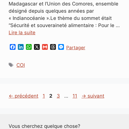
Madagascar et l’Union des Comores, ensemble
désigné depuis quelques années par
« Indianocéanie ».Le thème du sommet était
“Sécurité et souveraineté alimentaire : Pour le …
Lire la suite
F
L
W
X
G
T
M
Partager
a
i
h
m
h
e
c
n
a
a
r
s
Étiquettes
e
k
t
i
e
s
COI
b
e
s
l
a
e
o
d
A
d
n
o
I
p
s
g
k
n
p
e
r
Page
Page
Page
Page
←
précédent
1
2
3
…
11
→
suivant
Vous cherchez quelque chose?