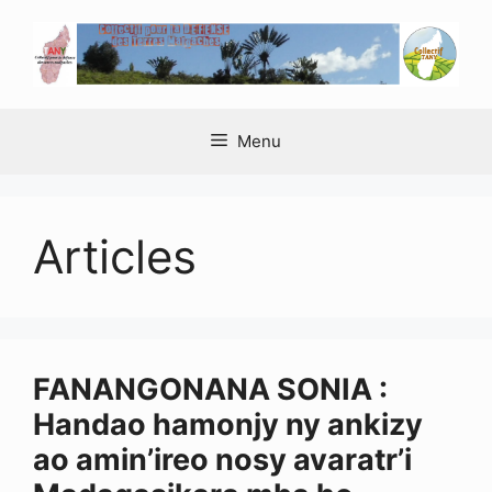
Aller
au
contenu
Menu
Articles
FANANGONANA SONIA :
Handao hamonjy ny ankizy
ao amin’ireo nosy avaratr’i