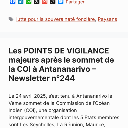
F
L
W
X
G
T
M
Partager
a
i
h
m
h
e
c
n
a
a
r
s
Étiquettes
e
k
t
i
e
s
lutte pour la souveraineté foncière
,
Paysans
b
e
s
l
a
e
o
d
A
d
n
o
I
p
s
g
k
n
p
e
r
Les POINTS DE VIGILANCE
majeurs après le sommet de
la COI à Antananarivo –
Newsletter n°244
Le 24 avril 2025, s’est tenu à Antananarivo le
Vème sommet de la Commission de l’Océan
Indien (COI), une organisation
intergouvernementale dont les 5 Etats membres
sont Les Seychelles, La Réunion, Maurice,