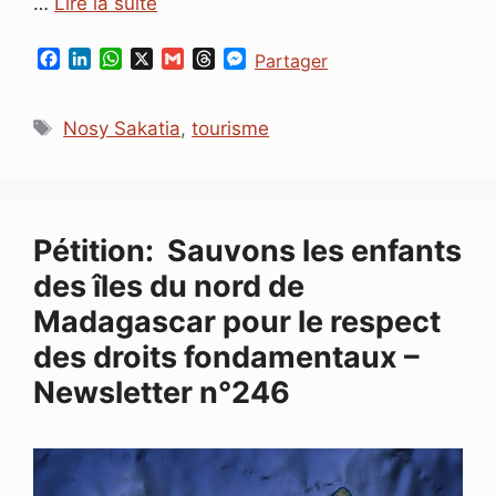
…
Lire la suite
F
L
W
X
G
T
M
Partager
a
i
h
m
h
e
c
n
a
a
r
s
Étiquettes
e
k
t
i
e
s
Nosy Sakatia
,
tourisme
b
e
s
l
a
e
o
d
A
d
n
o
I
p
s
g
k
n
p
e
r
Pétition: Sauvons les enfants
des îles du nord de
Madagascar pour le respect
des droits fondamentaux –
Newsletter n°246