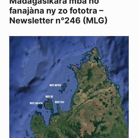
Madagasikara mba ho
fanajàna ny zo fototra –
Newsletter n°246 (MLG)