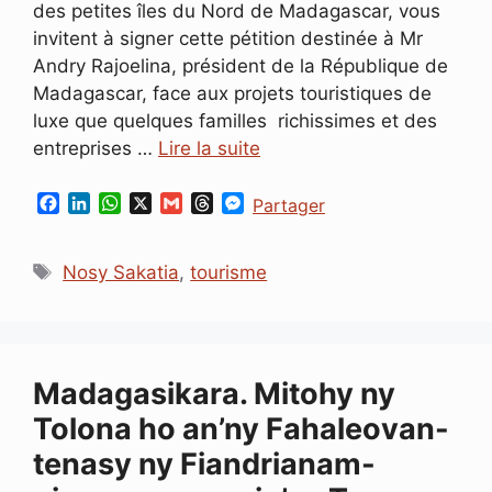
des petites îles du Nord de Madagascar, vous
invitent à signer cette pétition destinée à Mr
Andry Rajoelina, président de la République de
Madagascar, face aux projets touristiques de
luxe que quelques familles richissimes et des
entreprises …
Lire la suite
F
L
W
X
G
T
M
Partager
a
i
h
m
h
e
c
n
a
a
r
s
Étiquettes
e
k
t
i
e
s
Nosy Sakatia
,
tourisme
b
e
s
l
a
e
o
d
A
d
n
o
I
p
s
g
k
n
p
e
r
Madagasikara. Mitohy ny
Tolona ho an’ny Fahaleovan-
tenasy ny Fiandrianam-