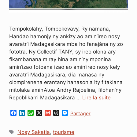
Tompokolahy, Tompokovavy, Ry namana,
Handao hamonjy ny ankizy ao amin’ireo nosy
avaratr’i Madagasikara mba ho fanajàna ny zo
fototra. Ny Collectif TANY, sy ireo olona ary
fikambanana miray hina amin’ny mponina
amin’izao fotoana izao ao amin’ireo nosy kely
avaratr’i Madagasikara, dia manasa ny
olompirenena erantany hanasonia ity fitakiana
mitolaka amin’Atoa Andry Rajoelina, filohan’ny
Repoblikan’i Madagasikara …
Lire la suite
F
L
W
X
G
T
M
Partager
a
i
h
m
h
e
c
n
a
a
r
s
Étiquettes
e
k
t
i
e
s
Nosy Sakatia
,
tourisme